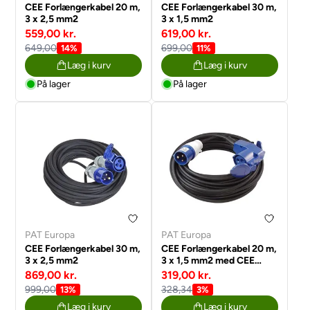
CEE Forlængerkabel 20 m,
CEE Forlængerkabel 30 m,
3 x 2,5 mm2
3 x 1,5 mm2
559,00 kr.
619,00 kr.
649,00
699,00
14%
11%
Læg i kurv
Læg i kurv
På lager
På lager
PAT Europa
PAT Europa
CEE Forlængerkabel 30 m,
CEE Forlængerkabel 20 m,
3 x 2,5 mm2
3 x 1,5 mm2 med CEE
vinkelstik
869,00 kr.
319,00 kr.
999,00
328,34
13%
3%
Læg i kurv
Læg i kurv