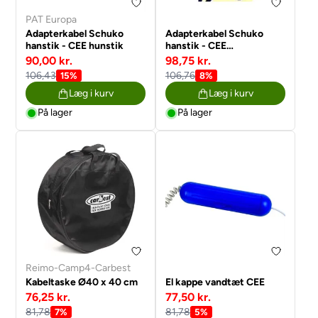
PAT Europa
Adapterkabel Schuko
Adapterkabel Schuko
hanstik - CEE hunstik
hanstik - CEE
vinkelhunstik 3 x 1,5 mm2
90,00 kr.
98,75 kr.
106,43
106,76
15%
8%
Læg i kurv
Læg i kurv
På lager
På lager
Reimo-Camp4-Carbest
Kabeltaske Ø40 x 40 cm
El kappe vandtæt CEE
76,25 kr.
77,50 kr.
81,78
81,78
7%
5%