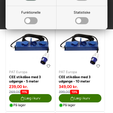
Filtrer
Funktionelle
Statistiske
PAT Europa
PAT Europa
CEE stikdåse med 3
CEE stikdåse med 3
udgange - 5 meter
udgange - 10 meter
239,00 kr.
349,00 kr.
269,00
399,00
11%
13%
Læg i kurv
Læg i kurv
På lager
På lager