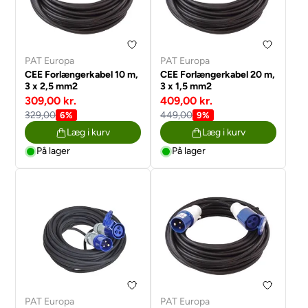
PAT Europa
PAT Europa
CEE Forlængerkabel 10 m,
CEE Forlængerkabel 20 m,
3 x 2,5 mm2
3 x 1,5 mm2
309,00 kr.
409,00 kr.
329,00
449,00
6%
9%
Læg i kurv
Læg i kurv
På lager
På lager
PAT Europa
PAT Europa