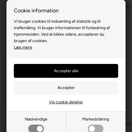
Prisgaranti - Matcher billigste pris
1-til-2 hverdage
Dansk
Billig fra
Cookie information
Vi bruger cookies til indsamling af statistik og til
Menu
trafikmåling. Vi bruger informationen til forbedring af
hjemmesiden. Ved at klikke videre, accepterer du
brugen af cookies.
Læs mere
⛺
›
El, Gas og Vand
›
Elartikler
›
230 V kabler / adapter
230 V kabler / adapter
(19 produkter)
230 volts kabler og adaptere
På denne side kan du købe forskellige 230 volts artikler specielt
gode til campingvogn og campering. Vi har blandt andet
Vis cookie detaljer
stikdåser, forlængerkabler og adapterkabler, som passer CEE-
stik, Schuko-stik og MelfBox.
Nødvendige
Markedsføring
7/13 pols artikler
12 V artikler
230 V kabler / adapter
230 V