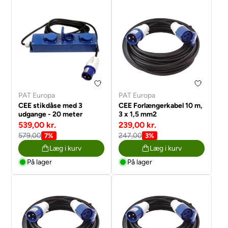
PAT Europa
PAT Europa
CEE stikdåse med 3
CEE Forlængerkabel 10 m,
udgange - 20 meter
3 x 1,5 mm2
539,00 kr.
239,00 kr.
579,00
247,00
7%
3%
Læg i kurv
Læg i kurv
På lager
På lager