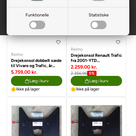
Funktionelle
Statistiske
Reimo
Reimo
Drejekonsol Renault Trafic
Drejekonsol dobbelt sæde
fra 2001-YTD
til Vivaro og Trafic, år
passager.Talento/NV300/Vivaro
2.259,00 kr.
2001-2014
5.759,00 kr.
2.366,96
5%
Læg i kurv
Læg i kurv
Ikke på lager
Ikke på lager