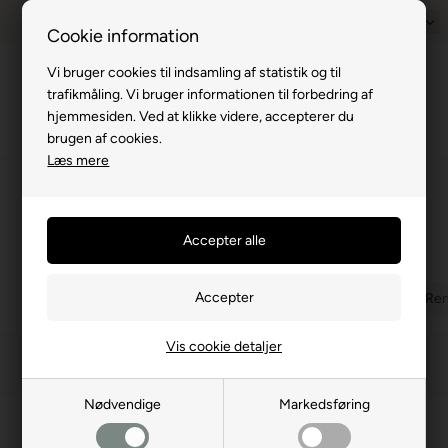
Prisgaranti - Matcher billigste pris
1-til-2 hverdage
Dansk
Billig fra
Cookie information
Vi bruger cookies til indsamling af statistik og til
Menu
trafikmåling. Vi bruger informationen til forbedring af
hjemmesiden. Ved at klikke videre, accepterer du
brugen af cookies.
Læs mere
⛺
›
Autocamper
›
Drejekonsol
›
Renault/Fiat/Nissan/Opel
Renault/Fiat/Nissan/Opel
(5 produkter)
VW
Ducato, Jumper, Boxer
Ford Transit
Mercedes
Ren
Vis cookie detaljer
Filtrer
Nødvendige
Markedsføring