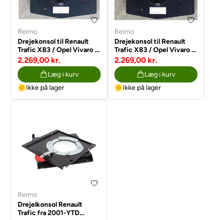
Reimo
Reimo
Drejekonsol til Renault
Drejekonsol til Renault
Trafic X83 / Opel Vivaro år
Trafic X83 / Opel Vivaro år
2001-2014 føreside
2001-2014, passagersiden
2.269,00 kr.
2.269,00 kr.
Læg i kurv
Læg i kurv
Ikke på lager
Ikke på lager
Reimo
Drejelkonsol Renault
Trafic fra 2001-YTD