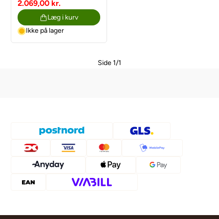
førerside
2.069,00 kr.
Talento/NV300/Vivar
Læg i kurv
Ikke på lager
Side 1/1