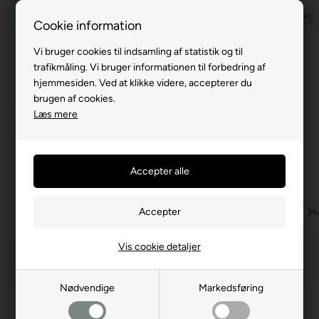
Prisgaranti - Matcher billigste pris
1-til-2 hverdage
Dansk
Billig fra
Cookie information
Vi bruger cookies til indsamling af statistik og til
Menu
trafikmåling. Vi bruger informationen til forbedring af
hjemmesiden. Ved at klikke videre, accepterer du
brugen af cookies.
Læs mere
⛺
›
Markiser og solsejl
›
Fiamma markiser
›
Fiamma F45
›
F45 montagebeslag
Montagebeslag Tagbøjler mm
(1 produkter)
Montagebeslag Fiat, Peugot, Citroen
Montagebeslag Ford
M
Vis cookie detaljer
Filtrer
Nødvendige
Markedsføring