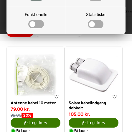
7/13 pols artikler
12 V artikler
230 V kabler / adapter
230 V
Funktionelle
Statistiske
Filtrer
Antenne kabel 10 meter
Solara kabelindgang
dobbelt
79,00 kr.
105,00 kr.
99,00
20%
Læg i kurv
Læg i kurv
På lager
På lager