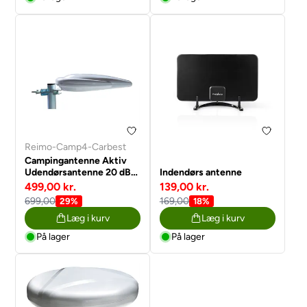
Reimo-Camp4-Carbest
Campingantenne Aktiv
Udendørsantenne 20 dB
Indendørs antenne
FM / VHF / UHF
499,00 kr.
139,00 kr.
699,00
169,00
29%
18%
Læg i kurv
Læg i kurv
På lager
På lager