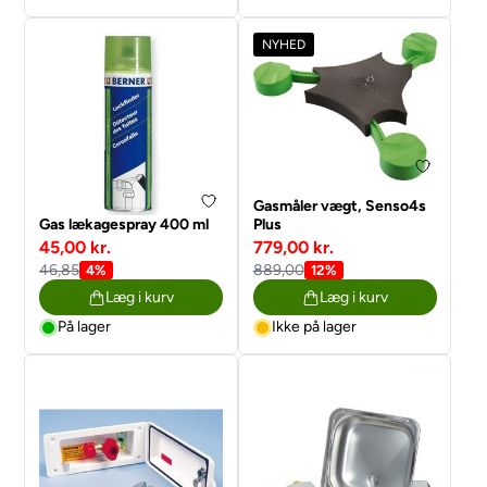
NYHED
Gasmåler vægt, Senso4s
Gas lækagespray 400 ml
Plus
45,00 kr.
779,00 kr.
46,85
889,00
4%
12%
Læg i kurv
Læg i kurv
På lager
Ikke på lager