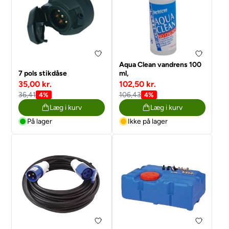
Aqua Clean vandrens 100
7 pols stikdåse
ml,
35,00 kr.
102,50 kr.
36,41
106,43
4%
4%
Læg i kurv
Læg i kurv
På lager
Ikke på lager