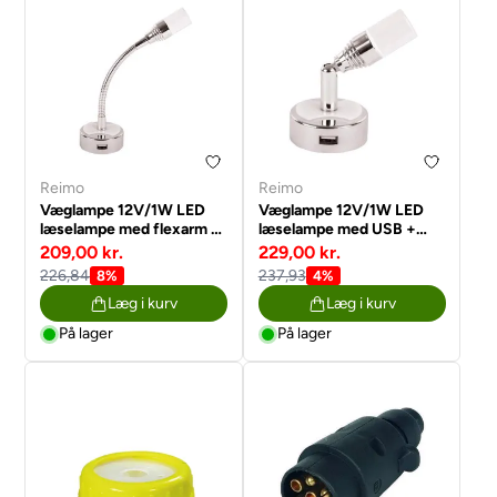
Reimo
Reimo
Væglampe 12V/1W LED
Væglampe 12V/1W LED
læselampe med flexarm +
læselampe med USB +
USB + vippekontakt
vippekontakt afbryder
209,00 kr.
229,00 kr.
afbryder
226,84
237,93
8%
4%
Læg i kurv
Læg i kurv
På lager
På lager