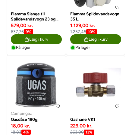
Fiamma Slange til
Fiamma Spildevandsvogn
Spildevandsvogn 23 og
35 L,
40 L,
579,00 kr.
1.129,00 kr.
637,76
1.257,45
9%
10%
Læg i kurv
Læg i kurv
På lager
På lager
Campingaz
Gasdåse 190g,
Gashane VK1
18,00 kr.
229,00 kr.
18,83
263,00
4%
13%