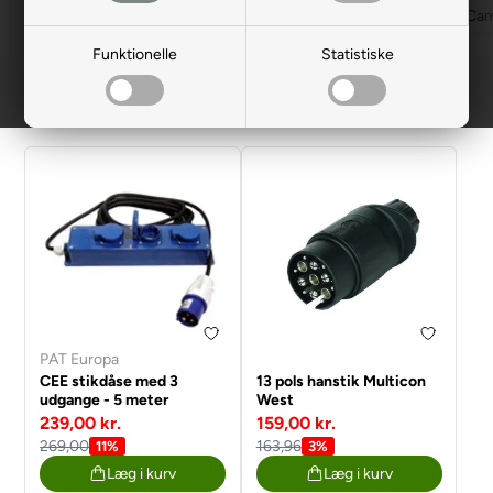
Telt
Campingvogn
Autocamper
Build a campervan
Cam
Funktionelle
Statistiske
Filtrer
PAT Europa
CEE stikdåse med 3
13 pols hanstik Multicon
udgange - 5 meter
West
239,00 kr.
159,00 kr.
269,00
163,96
11%
3%
Læg i kurv
Læg i kurv