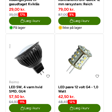
gasudtaget Kviklås
mm rørsystem: Reich
29,00 kr.
79,00 kr.
35,00
87,00
17%
9%
Læg i kurv
Læg i kurv
På lager
Ikke på lager
Reimo
LED 5W, 4 varm hvid
LED pære 12 volt G4 - 1,0
SMD, GU4
Watt
57,50 kr.
42,50 kr.
64,93
48,49
11%
12%
Læg i kurv
Læg i kurv