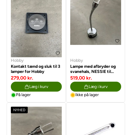
Hobby
Hobby
Kontakt tænd og sluk til 3
Lampe med afbryder og
lamper for Hobby
svanehals, NESSIE til
Hobby
279,00 kr.
519,00 kr.
Læg i kurv
Læg i kurv
På lager
Ikke på lager
NYHED