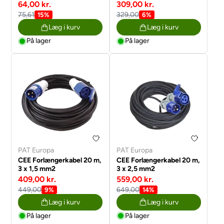
64,00 kr.
309,00 kr.
75,61
329,00
15%
6%
Læg i kurv
Læg i kurv
På lager
På lager
PAT Europa
PAT Europa
CEE Forlængerkabel 20 m,
CEE Forlængerkabel 20 m,
3 x 1,5 mm2
3 x 2,5 mm2
409,00 kr.
559,00 kr.
449,00
649,00
9%
14%
Læg i kurv
Læg i kurv
På lager
På lager