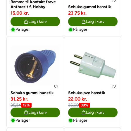
Ramme til kontakt farve
Anthrazit f. Hobby
Schuko gummi hanstik
15,00 kr.
23,75 kr.
Læg i kurv
Læg i kurv
På lager
På lager
Schuko gummi hunstik
Schuko pvc hanstik
31,25 kr.
22,00 kr.
35,34
36,00
12%
39%
Læg i kurv
Læg i kurv
På lager
På lager