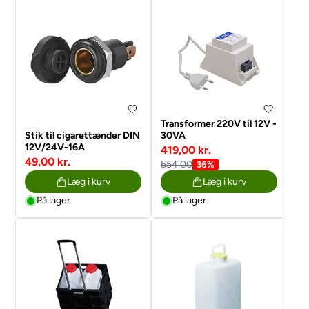
Transformer 220V til 12V -
Stik til cigarettænder DIN
30VA
12V/24V-16A
419,00 kr.
49,00 kr.
654,00
36%
Læg i kurv
Læg i kurv
På lager
På lager