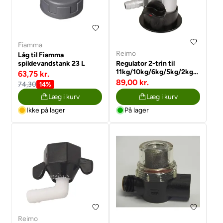
Fiamma
Reimo
Låg til Fiamma
spildevandstank 23 L
Regulator 2-trin til
11kg/10kg/6kg/5kg/2kg
63,75 kr.
flasker
89,00 kr.
74,30
14%
Læg i kurv
Læg i kurv
Ikke på lager
På lager
Reimo