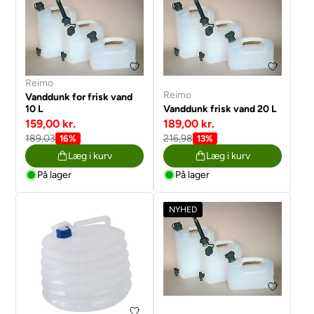
Reimo
Reimo
Vanddunk for frisk vand
10 L
Vanddunk frisk vand 20 L
159,00 kr.
189,00 kr.
189,03
216,98
16%
13%
Læg i kurv
Læg i kurv
På lager
På lager
NYHED