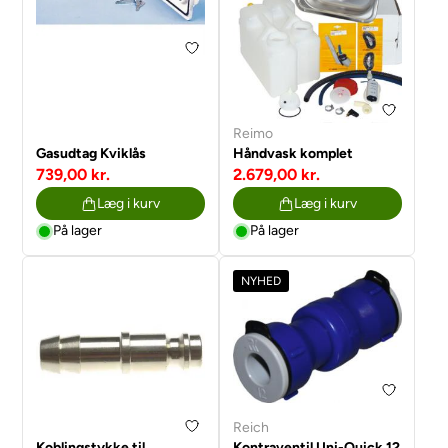
Reimo
Gasudtag Kviklås
Håndvask komplet
739,00 kr.
2.679,00 kr.
Læg i kurv
Læg i kurv
På lager
På lager
NYHED
Reich
Koblingstykke til
Kontraventil Uni-Quick 12