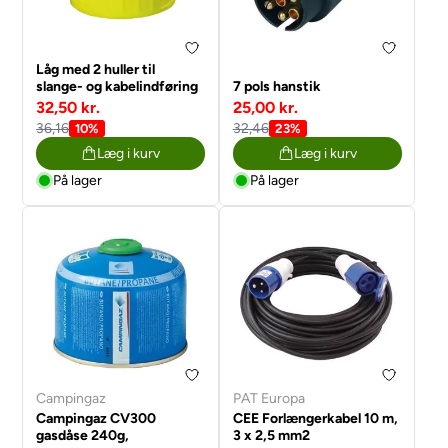
Låg med 2 huller til
slange- og kabelindføring
7 pols hanstik
32,50 kr.
25,00 kr.
36,16
32,46
10%
23%
Læg i kurv
Læg i kurv
På lager
På lager
Campingaz
PAT Europa
Campingaz CV300
CEE Forlængerkabel 10 m,
gasdåse 240g,
3 x 2,5 mm2