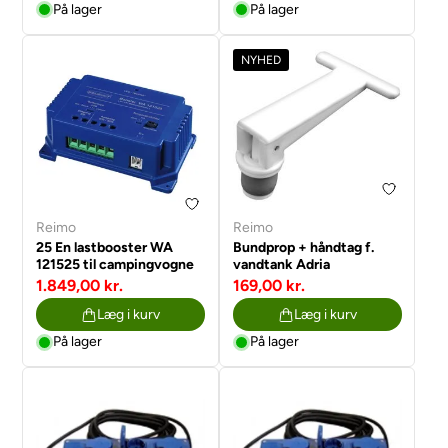
På lager
På lager
NYHED
Reimo
Reimo
25 En lastbooster WA
Bundprop + håndtag f.
121525 til campingvogne
vandtank Adria
1.849,00 kr.
169,00 kr.
Læg i kurv
Læg i kurv
På lager
På lager