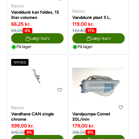
Reimo
Reimo
Vanddunk kan foldes, 15
liter volumen
Vanddunk plast 5 L,
66,25 kr.
119,00 kr.
69,04
143,83
4%
17%
Læg i kurv
Læg i kurv
På lager
På lager
NYHED
Reimo
Vandhane CAN single
Vandpumpe Comet
chrome
20L/min
599,00 kr.
179,00 kr.
619,00
196,00
3%
9%