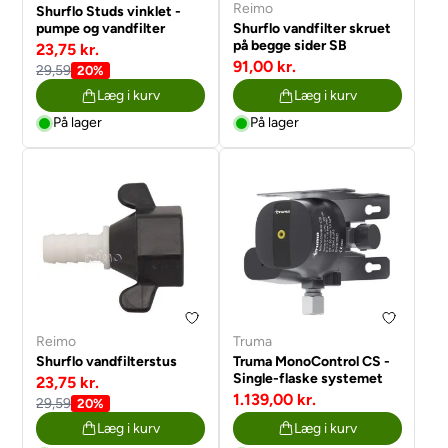
Reimo
Shurflo Studs vinklet -
pumpe og vandfilter
Shurflo vandfilter skruet
på begge sider SB
23,75 kr.
91,00 kr.
29,59
20%
Læg i kurv
Læg i kurv
På lager
På lager
Reimo
Truma
Shurflo vandfilterstus
Truma MonoControl CS -
Single-flaske systemet
23,75 kr.
1.139,00 kr.
29,59
20%
Læg i kurv
Læg i kurv