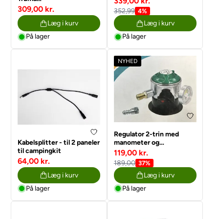
339,00 kr.
DuoControl/DuoComfort
309,00 kr.
352,99
4%
Regulator
Læg i kurv
Læg i kurv
På lager
På lager
NYHED
Regulator 2-trin med
Kabelsplitter - til 2 paneler
manometer og
til campingkit
slangebruds sikring for DK
119,00 kr.
flasker
64,00 kr.
189,00
37%
Læg i kurv
Læg i kurv
På lager
På lager