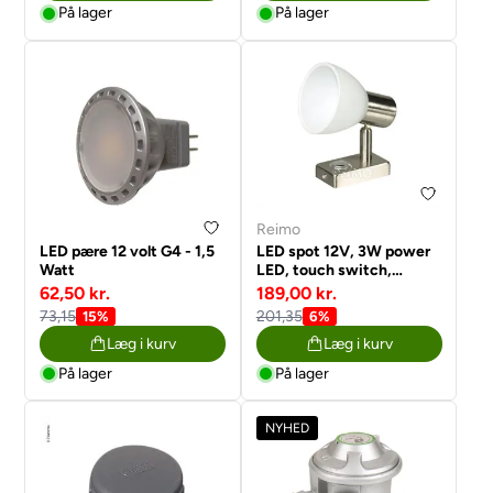
På lager
På lager
Reimo
LED pære 12 volt G4 - 1,5
LED spot 12V, 3W power
Watt
LED, touch switch,
dimmer, nikkel
62,50 kr.
189,00 kr.
73,15
201,35
15%
6%
Læg i kurv
Læg i kurv
På lager
På lager
NYHED