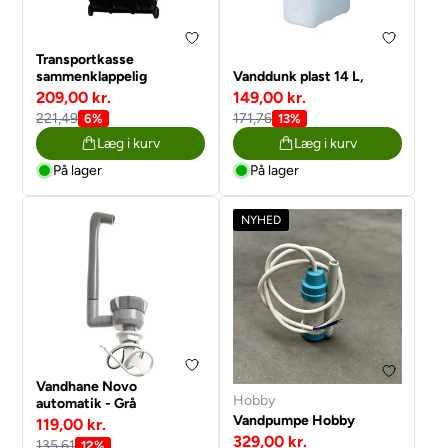
Transportkasse
sammenklappelig
Vanddunk plast 14 L,
209,00 kr.
149,00 kr.
221,49
171,76
6%
13%
Læg i kurv
Læg i kurv
På lager
På lager
NYHED
Vandhane Novo
Hobby
automatik - Grå
Vandpumpe Hobby
119,00 kr.
329,00 kr.
135,61
12%