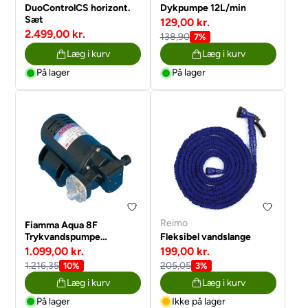
DuoControlCS horizont.
Dykpumpe 12L/min
Sæt
129,00 kr.
2.499,00 kr.
138,90
7%
Læg i kurv
Læg i kurv
På lager
På lager
Reimo
Fiamma Aqua 8F
Trykvandspumpe
Fleksibel vandslange
Selvansugende
1.099,00 kr.
199,00 kr.
1.216,35
205,05
10%
3%
Læg i kurv
Læg i kurv
På lager
Ikke på lager