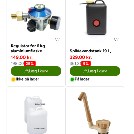
Regulator for 6 kg.
aluminiumflaske
Spildevandstank 19 L,
149,00 kr.
329,00 kr.
198,00
361,21
25%
9%
Læg i kurv
Læg i kurv
Ikke på lager
På lager