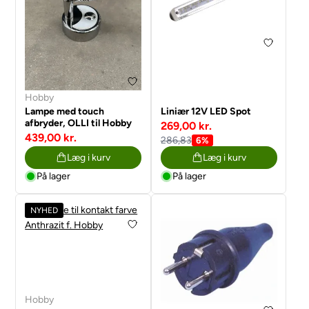
Hobby
Lampe med touch
Liniær 12V LED Spot
afbryder, OLLI til Hobby
269,00 kr.
439,00 kr.
286,83
6%
Læg i kurv
Læg i kurv
På lager
På lager
NYHED
Hobby