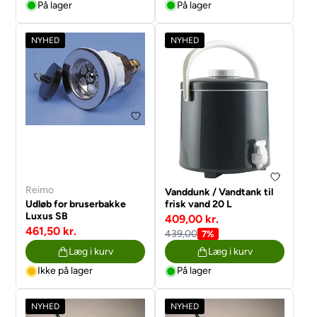
På lager
På lager
NYHED
NYHED
Reimo
Vanddunk / Vandtank til
Udløb for bruserbakke
frisk vand 20 L
Luxus SB
409,00 kr.
461,50 kr.
439,00
7%
Læg i kurv
Læg i kurv
Ikke på lager
På lager
NYHED
NYHED