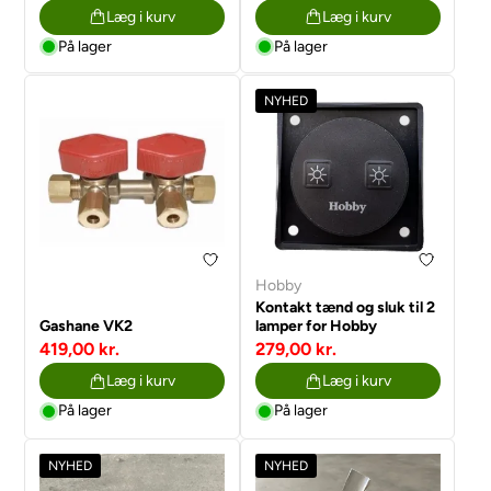
Læg i kurv
Læg i kurv
På lager
På lager
NYHED
Hobby
Kontakt tænd og sluk til 2
Gashane VK2
lamper for Hobby
419,00 kr.
279,00 kr.
Læg i kurv
Læg i kurv
På lager
På lager
NYHED
NYHED