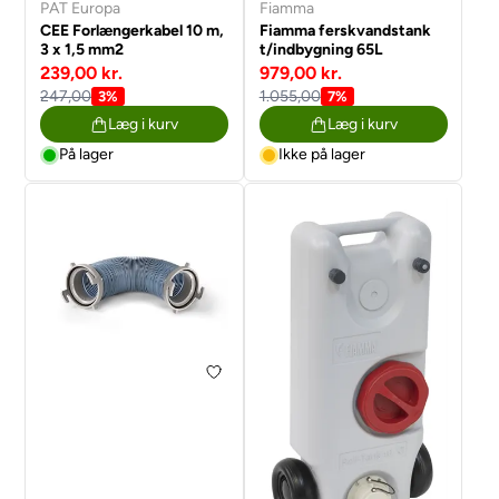
PAT Europa
Fiamma
CEE Forlængerkabel 10 m,
Fiamma ferskvandstank
3 x 1,5 mm2
t/indbygning 65L
239,00 kr.
979,00 kr.
247,00
1.055,00
3%
7%
Læg i kurv
Læg i kurv
På lager
Ikke på lager