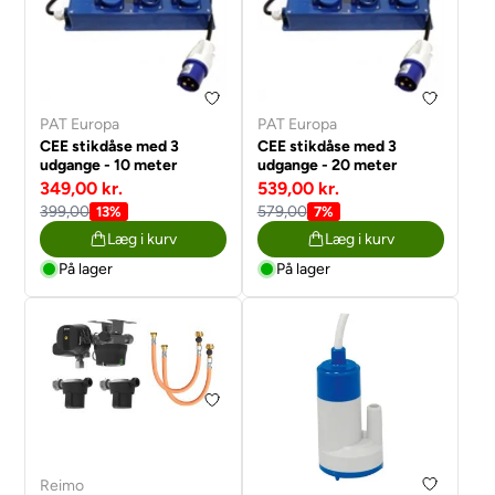
PAT Europa
PAT Europa
CEE stikdåse med 3
CEE stikdåse med 3
udgange - 10 meter
udgange - 20 meter
349,00 kr.
539,00 kr.
399,00
579,00
13%
7%
Læg i kurv
Læg i kurv
På lager
På lager
Reimo