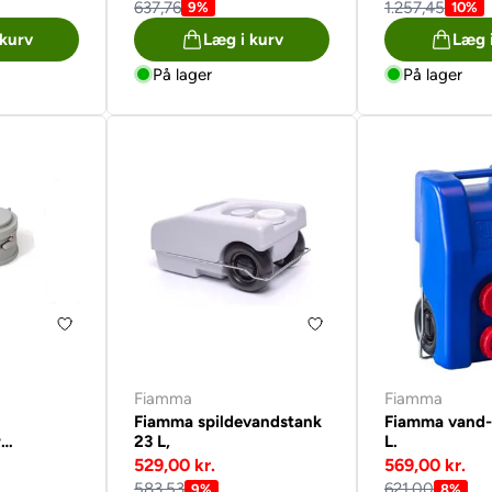
637,76
1.257,45
9%
10%
 kurv
Læg i kurv
Læg 
På lager
På lager
Fiamma
Fiamma
Fiamma spildevandstank
Fiamma vand-
r
23 L,
L.
k 23/40 L
529,00 kr.
569,00 kr.
583,53
621,00
9%
8%