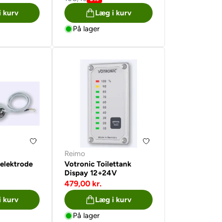
i kurv
Læg i kurv
På lager
Reimo
elektrode
Votronic Toilettank
Dispay 12+24V
479,00 kr.
i kurv
Læg i kurv
På lager