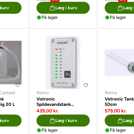
 kurv
Læg i kurv
Læg 
På lager
På lager
Carbest
Reimo
Reimo
nk
Votronic
Votronic Tank
ig 20 L
Spildevandstank
50cm
indikator
439,00 kr.
579,00 kr.
 kurv
Læg i kurv
Læg 
På lager
På lager