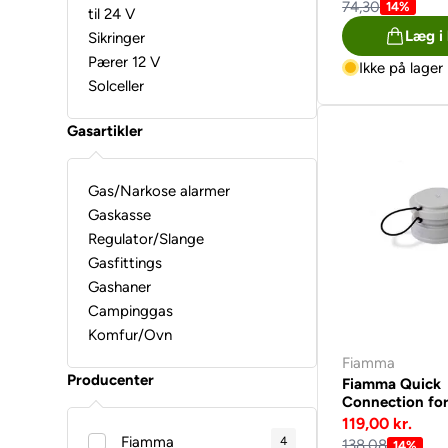
74,30
14%
til 24 V
Læg i
Sikringer
Pærer 12 V
Ikke på lager
Solceller
Gasartikler
Gas/Narkose alarmer
Gaskasse
Regulator/Slange
Gasfittings
Gashaner
Campinggas
Komfur/Ovn
Fiamma
Producenter
Fiamma Quick
Connection fo
spildevandstan
119,00 kr.
Fiamma
4
138,08
14%