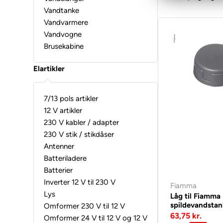
Vandtanke
Vandvarmere
Vandvogne
Brusekabine
Elartikler
7/13 pols artikler
12 V artikler
230 V kabler / adapter
230 V stik / stikdåser
Antenner
Batteriladere
Batterier
Inverter 12 V til 230 V
Fiamma
Lys
Låg til Fiamma
spildevandstan
Omformer 230 V til 12 V
63,75 kr.
Omformer 24 V til 12 V og 12 V