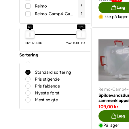
Reimo
3
Læg i
Reimo-Camp4-Carbest
1
Ikke på lager
63
1130
Min: 63 DKK
Max: 1130 DKK
Sortering
Standard sortering
Pris stigende
Pris faldende
Reimo-Camp4-
Nyeste først
Spildevandsdu
Mest solgte
sammenklappel
109,00 kr.
Læg i
På lager