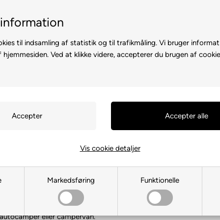
il-2 hverdage
Billig fragt med GLS & PostNord
information
kies til indsamling af statistik og til trafikmåling. Vi bruger informat
f hjemmesiden. Ved at klikke videre, accepterer du brugen af cookie
D A CAMPERVAN
CAMPINGUDSTYR
MARKISER OG SOLSEJL
ndartikler
›
Spildevandsdunke
ndsdunke
(14 produkter)
Vis cookie detaljer
r og andet udstyr til spildevand når du ca
e
Markedsføring
Funktionelle
valg af spildevandsdunke, spildevandstanke, spildevandsvogne og ud
pingturen. Tag kontakt til vores kundeservice, hvis du har brug for h
 autocamper eller campervan.