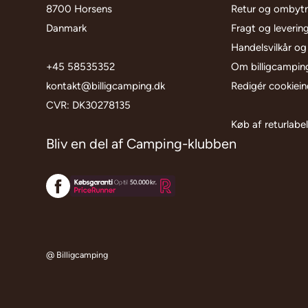
8700 Horsens
Retur og ombyt
Danmark
Fragt og leverin
Handelsvilkår og
+45 58535352
Om billigcampin
kontakt@billigcamping.dk
Redigér cookieind
CVR: DK30278135
Køb af returlabe
Bliv en del af Camping-klubben
@ Billigcamping