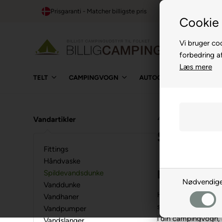
Prisgaranti - Matcher billigste pris
1-t
Cookie 
Vi bruger coo
forbedring a
Læs mere
TELT
CAMPINGVOGN
AUTOCAMPER
BUIL
⛺
›
El, Gas og Vand
›
Va
Vandartikler
Spildeva
Fittings
Håndvaske
Beholder, rø
Spildevandsdunke
Nødvendig
Vanddunke
Her ser du vores ud
Vandhaner
spildevandet på cam
Vandpumper
i din campingvogn,
Vandslanger