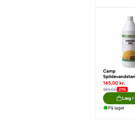
Camp
Spildevandstan
liter
145,00 kr.
183,00
21%
Læg i
På lager