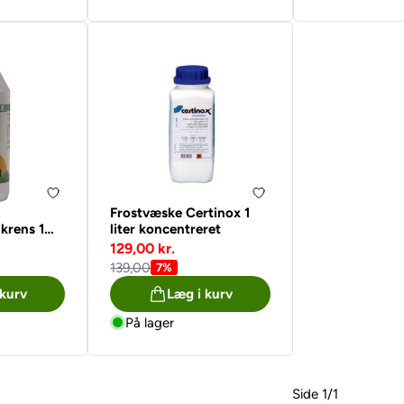
Frostvæske Certinox 1
krens 1
liter koncentreret
129,00 kr.
139,00
7%
 kurv
Læg i kurv
På lager
Side 1/1