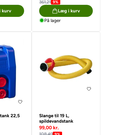
361,21
9%
i kurv
Læg i kurv
På lager
tank 22,5
Slange til 19 L,
spildevandstank
99,00 kr.
108,49
9%