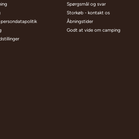
ning
Spørgsmål og svar
g
Storkøb - kontakt os
 persondatapolitik
Åbningstider
g
Godt at vide om camping
stillinger
l