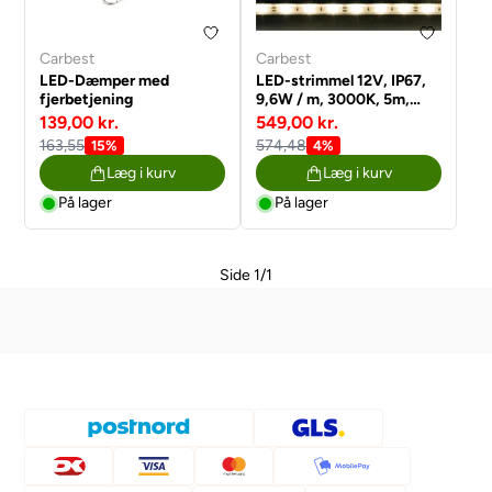
Carbest
Carbest
LED-Dæmper med
LED-strimmel 12V, IP67,
fjerbetjening
9,6W / m, 3000K, 5m,
med 1 m tilslutningskabel
139,00 kr.
549,00 kr.
163,55
574,48
15%
4%
Læg i kurv
Læg i kurv
På lager
På lager
Side 1/1