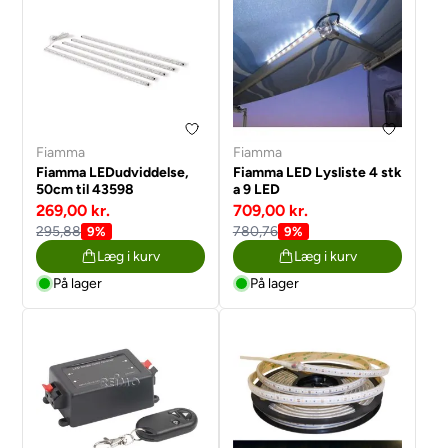
Fiamma
Fiamma
Fiamma LEDudviddelse,
Fiamma LED Lysliste 4 stk
50cm til 43598
a 9 LED
269,00 kr.
709,00 kr.
295,88
780,76
9%
9%
Læg i kurv
Læg i kurv
På lager
På lager