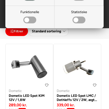
produkt der passer bedst til dine behov.
Funktionelle
Statistiske
Flagermuslygte
Lys 12 V DC
Lys 230 V AC
Filtrer
Dometic
Dometic
Dometic LED Spot KIM
Dometic LED Spot LMC /
12V / 1,8W
Dethleffs 12V / 2W, ægte
glas
289,00 kr.
339,00 kr.