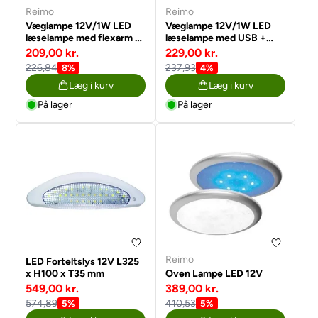
Reimo
Reimo
Væglampe 12V/1W LED
Væglampe 12V/1W LED
læselampe med flexarm +
læselampe med USB +
USB + vippekontakt
vippekontakt afbryder
209,00 kr.
229,00 kr.
afbryder
226,84
237,93
8%
4%
Læg i kurv
Læg i kurv
På lager
På lager
Reimo
LED Forteltslys 12V L325
x H100 x T35 mm
Oven Lampe LED 12V
549,00 kr.
389,00 kr.
574,89
410,53
5%
5%