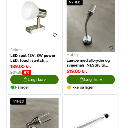
NYHED
Reimo
Hobby
LED spot 12V, 3W power
LED, touch switch,
Lampe med afbryder og
dimmer, nikkel
svanehals, NESSIE til
189,00 kr.
Hobby
519,00 kr.
201,35
6%
Læg i kurv
Læg i kurv
På lager
Ikke på lager
NYHED