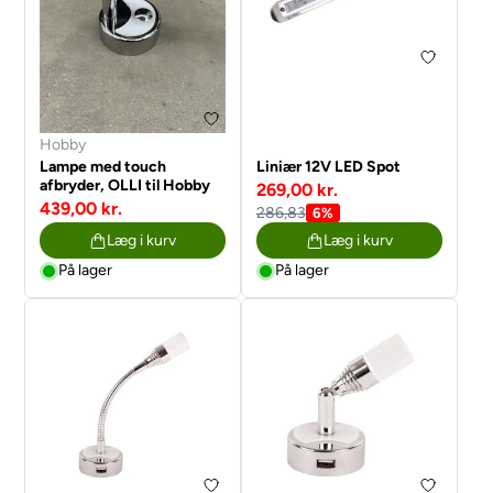
Hobby
Lampe med touch
Liniær 12V LED Spot
afbryder, OLLI til Hobby
269,00 kr.
439,00 kr.
286,83
6%
Læg i kurv
Læg i kurv
På lager
På lager