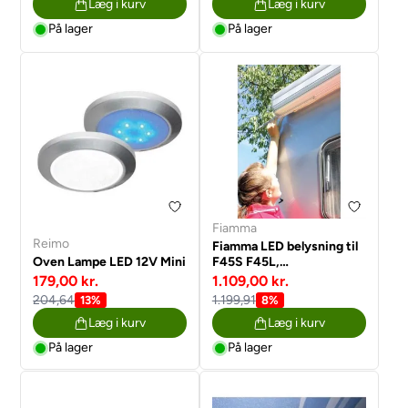
Læg i kurv
Læg i kurv
På lager
På lager
Fiamma
Reimo
Fiamma LED belysning til
Oven Lampe LED 12V Mini
F45S F45L,
Markisebredde 3,00 m
179,00 kr.
1.109,00 kr.
204,64
1.199,91
13%
8%
Læg i kurv
Læg i kurv
På lager
På lager