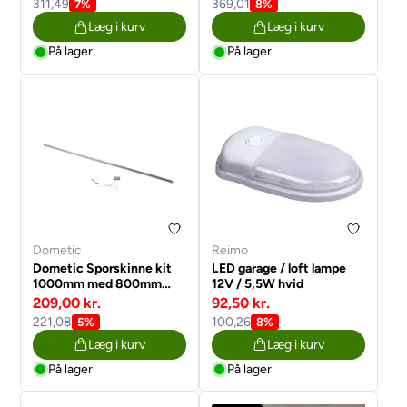
311,49
369,01
7%
8%
Læg i kurv
Læg i kurv
På lager
På lager
Dometic
Reimo
Dometic Sporskinne kit
LED garage / loft lampe
1000mm med 800mm
12V / 5,5W hvid
tilslutningskabel og
209,00 kr.
92,50 kr.
endehætte
221,08
100,26
5%
8%
Læg i kurv
Læg i kurv
På lager
På lager