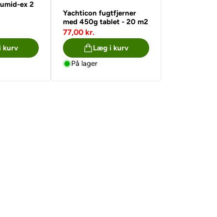
Humid-ex 2
Yachticon fugtfjerner
oser
med 450g tablet - 20 m2
77,00 kr.
i kurv
Læg i kurv
På lager