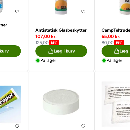
rner
Antistatisk Glasbeskytter
CampTeltrude
107,00 kr.
65,00 kr.
125,00
80,00
14%
19%
 kurv
Læg i kurv
Læg 
På lager
På lager