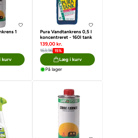
krens 1
Pura Vandtankrens 0,5 l
koncentreret - 160l tank
139,00 kr.
163,96
15%
i kurv
Læg i kurv
På lager