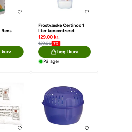
Frostvæske Certinox 1
 Rens
liter koncentreret
129,00 kr.
139,00
7%
i kurv
Læg i kurv
På lager