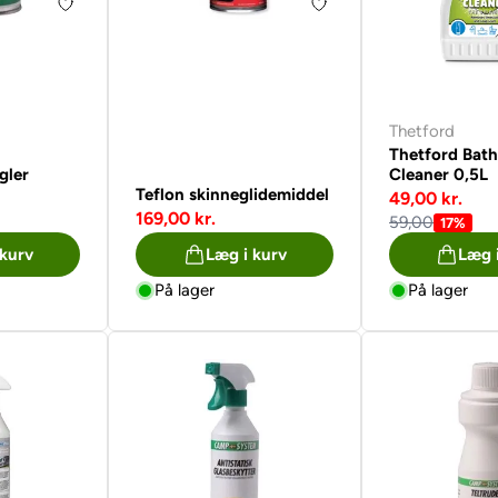
Thetford
Thetford Bat
gler
Cleaner 0,5L
Teflon skinneglidemiddel
49,00 kr.
169,00 kr.
59,00
17%
 kurv
Læg i kurv
Læg 
På lager
På lager