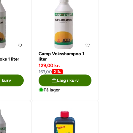
Camp Voksshampoo 1
ks 1 liter
liter
129,00 kr.
163,00
21%
i kurv
Læg i kurv
På lager