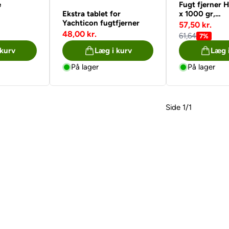
e
Fugt fjerner 
Ekstra tablet for
x 1000 gr,
Yachticon fugtfjerner
påfyldningsp
57,50 kr.
48,00 kr.
61,64
7%
 kurv
Læg i kurv
Læg 
På lager
På lager
Side 1/1