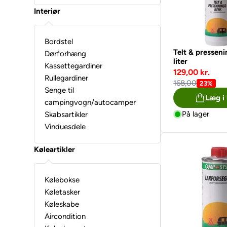
Interiør
Bordstel
Telt & presseni
Dørforhæng
liter
Kassettegardiner
129,00 kr.
Rullegardiner
168,00
23%
Senge til
Læg i
campingvogn/autocamper
På lager
Skabsartikler
Vinduesdele
Køleartikler
Kølebokse
Køletasker
Køleskabe
Aircondition