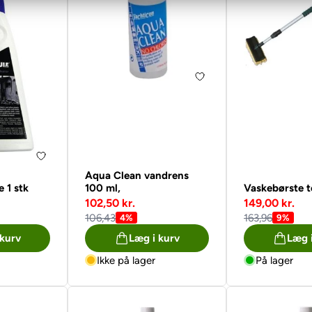
Aqua Clean vandrens
 1 stk
100 ml,
Vaskebørste t
102,50 kr.
149,00 kr.
106,43
163,96
4%
9%
 kurv
Læg i kurv
Læg 
Ikke på lager
På lager