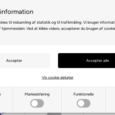
il-2 hverdage
Billig fragt med GLS & PostNord
information
kies til indsamling af statistik og til trafikmåling. Vi bruger informat
f hjemmesiden. Ved at klikke videre, accepterer du brugen af cookie
D A CAMPERVAN
CAMPINGUDSTYR
MARKISER OG SOLSEJL
sseri
›
Vask/Plejeartikler
artikler
(24 produkter)
Vis cookie detaljer
e
Markedsføring
Funktionelle