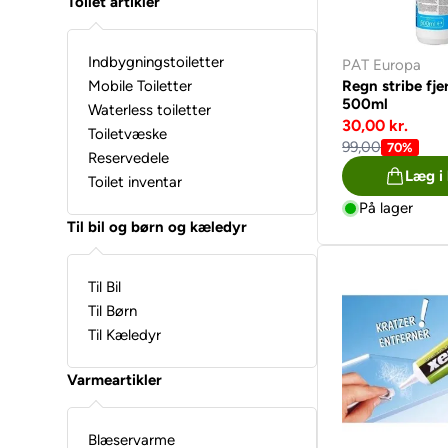
Toilet artikler
Indbygningstoiletter
PAT Europa
Mobile Toiletter
Regn stribe fje
500ml
Waterless toiletter
30,00 kr.
Toiletvæske
99,00
70%
Reservedele
Læg i
Toilet inventar
På lager
Til bil og børn og kæledyr
Til Bil
Til Børn
Til Kæledyr
Varmeartikler
Blæservarme