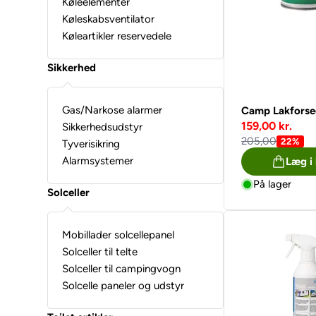
Køleelementer
Køleskabsventilator
Køleartikler reservedele
Sikkerhed
Gas/Narkose alarmer
Camp Lakforse
159,00 kr.
Sikkerhedsudstyr
205,00
22%
Tyverisikring
Alarmsystemer
Læg i
På lager
Solceller
Mobillader solcellepanel
Solceller til telte
Solceller til campingvogn
Solcelle paneler og udstyr