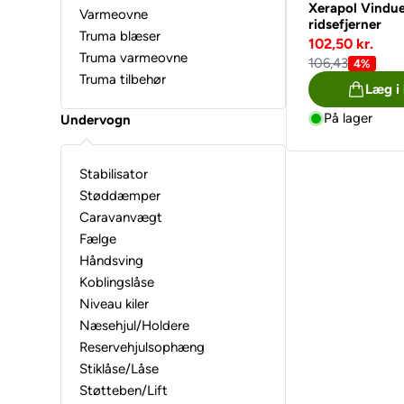
Xerapol Vindu
Varmeovne
ridsefjerner
Truma blæser
102,50 kr.
Truma varmeovne
106,43
4%
Truma tilbehør
Læg i
På lager
Undervogn
Stabilisator
Støddæmper
Caravanvægt
Fælge
Håndsving
Koblingslåse
Niveau kiler
Næsehjul/Holdere
Reservehjulsophæng
Stiklåse/Låse
Støtteben/Lift