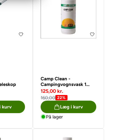
Camp Clean -
eleskop
Campingvognsvask 1
liter
125,00 kr.
160,00
22%
i kurv
Læg i kurv
På lager