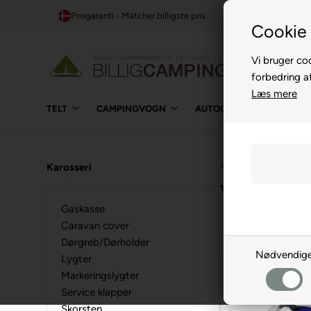
Prisgaranti - Matcher billigste pris
1-t
Cookie 
Vi bruger coo
forbedring a
Læs mere
TELT
CAMPINGVOGN
AUTOCAMPER
BUIL
⛺
›
Campingvogn
›
Karo
Karosseri
Vask/Pleje
Gaskasse
Caravan cover
Dørgreb/Dørholder
Nødvendig
Lygter
Markeringslygter
NYHED
Service klapper
Skorsten