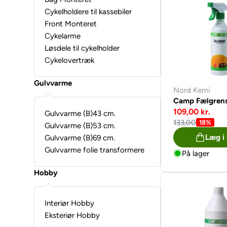
Cykelholdere til kassebiler
Front Monteret
Cykelarme
Løsdele til cykelholder
Cykelovertræk
Gulvvarme
Nord Kemi
Camp Fælgrens 
109,00 kr.
Gulvvarme (B)43 cm.
133,00
18%
Gulvvarme (B)53 cm.
Læg i
Gulvvarme (B)69 cm.
Gulvvarme folie transformere
På lager
Hobby
Interiør Hobby
Eksteriør Hobby