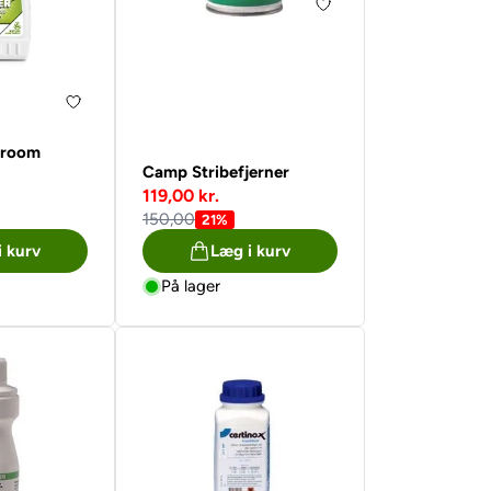
hroom
Camp Stribefjerner
119,00 kr.
150,00
21%
i kurv
Læg i kurv
På lager