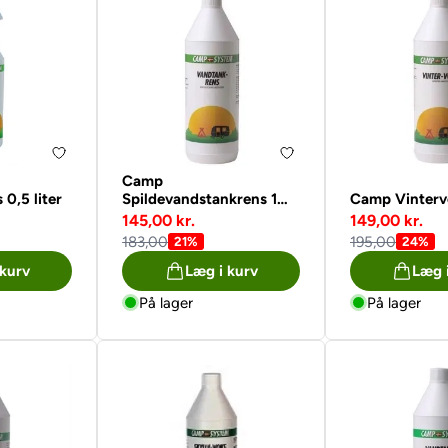
Camp
0,5 liter
Spildevandstankrens 1
Camp Vintervo
liter
145,00 kr.
149,00 kr.
183,00
195,00
21%
24%
 kurv
Læg i kurv
Læg 
På lager
På lager