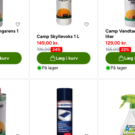
ngsrens 1
Camp Vandtan
Camp Skyllevoks 1 L
liter
149,00 kr.
129,00 kr.
195,00
165,00
24%
22%
 kurv
Læg i kurv
Læg 
På lager
På lager