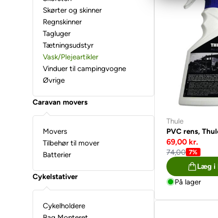
Skørter og skinner
Regnskinner
Tagluger
Tætningsudstyr
Vask/Plejeartikler
Vinduer til campingvogne
Øvrige
Caravan movers
Thule
PVC rens, Thule
Movers
69,00 kr.
Tilbehør til mover
74,00
7%
Batterier
Læg i
Cykelstativer
På lager
Cykelholdere
Bag Monteret