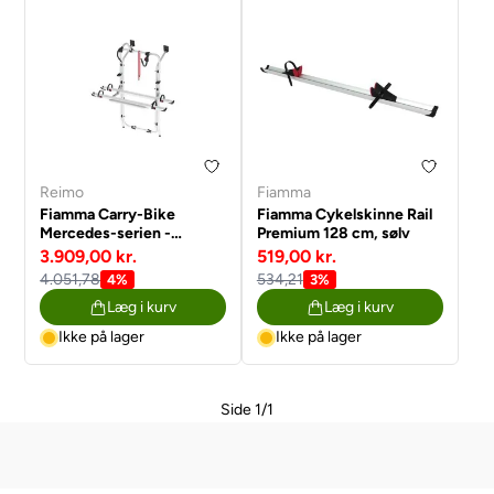
Reimo
Fiamma
Fiamma Carry-Bike
Fiamma Cykelskinne Rail
Mercedes-serien -
Premium 128 cm, sølv
Mercedes Vito 1996 -
3.909,00 kr.
519,00 kr.
2003 - Sølv
4.051,78
534,21
4%
3%
Læg i kurv
Læg i kurv
Ikke på lager
Ikke på lager
Side 1/1