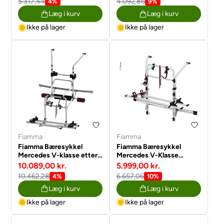
5.317,44
4.092,86
4%
9%
Læg i kurv
Læg i kurv
Ikke på lager
Ikke på lager
Fiamma
Fiamma
Fiamma Bæresykkel
Fiamma Bæresykkel
Mercedes V-klasse etter
Mercedes V-Klasse
2014 inkl arm 1+3
Premium
10.089,00 kr.
5.999,00 kr.
10.462,28
6.657,06
4%
10%
Læg i kurv
Læg i kurv
Ikke på lager
Ikke på lager