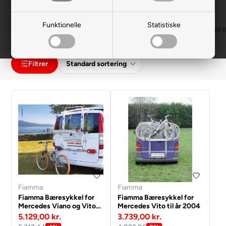
kundeservice for personlig vejledning.
Funktionelle
Statistiske
Cykelholder til VW
Cykelholder til Mercedes
Cykelholder til 
Filtrer
Fiamma
Fiamma
Fiamma Bæresykkel for
Fiamma Bæresykkel for
Mercedes Viano og Vito
Mercedes Vito til år 2004
04-2014
5.129,00 kr.
3.739,00 kr.