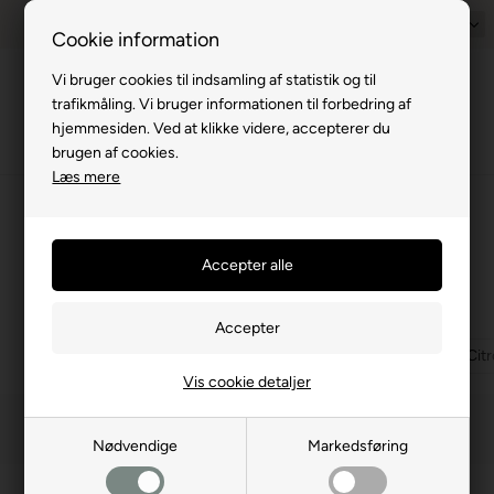
Prisgaranti - Matcher billigste pris
1-til-2 hverdage
Dansk
Billig fra
Cookie information
Vi bruger cookies til indsamling af statistik og til
Menu
trafikmåling. Vi bruger informationen til forbedring af
hjemmesiden. Ved at klikke videre, accepterer du
brugen af cookies.
Læs mere
⛺
›
Markiser og solsejl
›
Fiamma markiser
›
Fiamma F80
›
F65/F80 Montagebe
Montagebeslag for Autocampere,
Campingvogn
(16 produkter)
Montage beslag for Mercedes
Montagebeslag Fiat, Peugot, Cit
Vis cookie detaljer
Filtrer
Nødvendige
Markedsføring