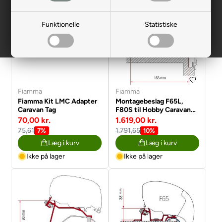
Funktionelle
Statistiske
Fiamma
Fiamma
Fiamma Kit LMC Adapter
Montagebeslag F65L,
Caravan Tag
F80S til Hobby Caravan
fra 2012 Premium &
70,00 kr.
1.619,00 kr.
Ontour
75,61
1.791,65
7%
10%
Læg i kurv
Læg i kurv
Ikke på lager
Ikke på lager