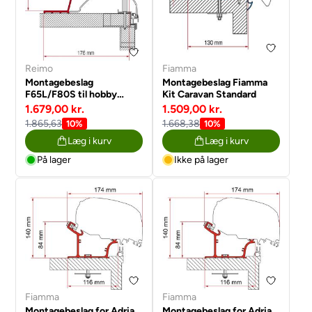
Reimo
Fiamma
Montagebeslag
Montagebeslag Fiamma
F65L/F80S til hobby
Kit Caravan Standard
campingvogn fra 2014
1.679,00 kr.
1.509,00 kr.
1.865,63
1.668,38
10%
10%
Læg i kurv
Læg i kurv
På lager
Ikke på lager
Fiamma
Fiamma
Montagebeslag for Adria
Montagebeslag for Adria