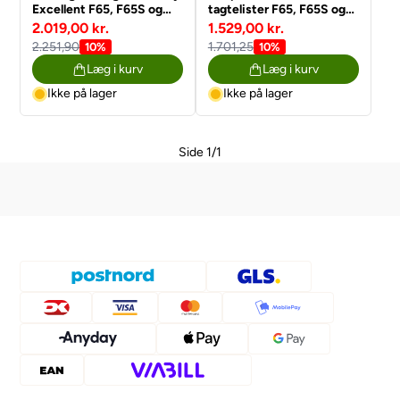
Excellent F65, F65S og
tagtelister F65, F65S og
F65L
F65L
2.019,00 kr.
1.529,00 kr.
2.251,90
1.701,25
10%
10%
Læg i kurv
Læg i kurv
Ikke på lager
Ikke på lager
Side 1/1