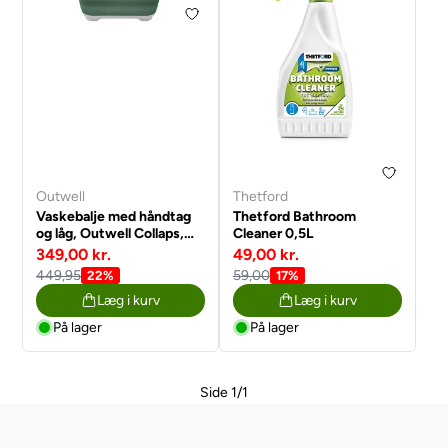
Outwell
Thetford
Vaskebalje med håndtag
Thetford Bathroom
og låg, Outwell Collaps,
Cleaner 0,5L
Shadow Green
349,00 kr.
49,00 kr.
449,95
59,00
22%
17%
Læg i kurv
Læg i kurv
På lager
På lager
Side 1/1