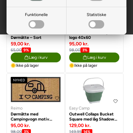
Funktionelle
Statistiske
Reimo
Reimo
Dørmåtte med Camper
Dørmåtte – Sort
logo 40x60
59,00 kr.
95,00 kr.
65,00
98,00
9%
3%
Læg i kurv
Læg i kurv
Ikke på lager
Ikke på lager
NYHED
Reimo
Easy Camp
Dørmåtte med
Outwell Collaps Bucket
Campingvogn motiv
Square med låg Shadow
40x60
Green
95,00 kr.
129,00 kr.
98,00
149,95
3%
14%