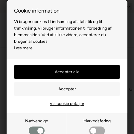
Prisgaranti - Matcher billigste pris
1-til-2 hverdage
Dansk
Billig fra
Cookie information
Vi bruger cookies til indsamling af statistik og til
Menu
trafikmåling. Vi bruger informationen til forbedring af
hjemmesiden. Ved at klikke videre, accepterer du
brugen af cookies.
Læs mere
⛺
›
Campingudstyr
›
Køkkenartikler
›
Rengøring
Rengøring
(8 produkter)
Affaldssæt
Bestik
Campingskabe
Collaps produkter
Gl
Vis cookie detaljer
Filtrer
Nødvendige
Markedsføring
NYHED
NYHED