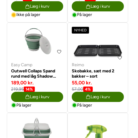
Læg i kurv
Læg i kurv
Ikke på lager
På lager
NYHED
Easy Camp
Reimo
Outwell Collaps Spand
Skobakke, sæt med 2
rund med låg Shadow
bakker – sort
Green
189,00 kr.
55,00 kr.
219,95
57,00
14%
4%
Læg i kurv
Læg i kurv
På lager
På lager