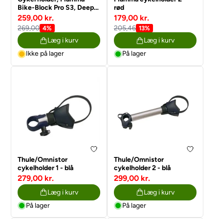
Bike-Block Pro S3, Deep
rød
Black
259,00 kr.
179,00 kr.
269,00
205,46
4%
13%
Læg i kurv
Læg i kurv
Ikke på lager
På lager
Thule/Omnistor
Thule/Omnistor
cykelholder 1 - blå
cykelholder 2 - blå
279,00 kr.
299,00 kr.
Læg i kurv
Læg i kurv
På lager
På lager