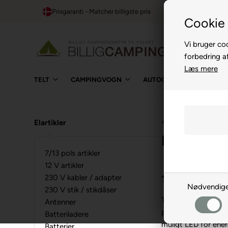
Prisgaranti - Matcher billigste pris
1-t
Cookie 
Vi bruger coo
forbedring a
Læs mere
TELT
CAMPINGVOGN
AUTOCAMPER
BUIL
⛺
›
El, Gas og Vand
›
Ela
Elartikler
Pærer 12 
7/13 pols artikler
12 V artikler
12 V pærer 
230 V kabler / adapter
Nødvendig
230 V stik / stikdåser
Til camping (eller 
Antenner
produkterne hvis du
Batteriladere
muligt LED for ener
Batterier