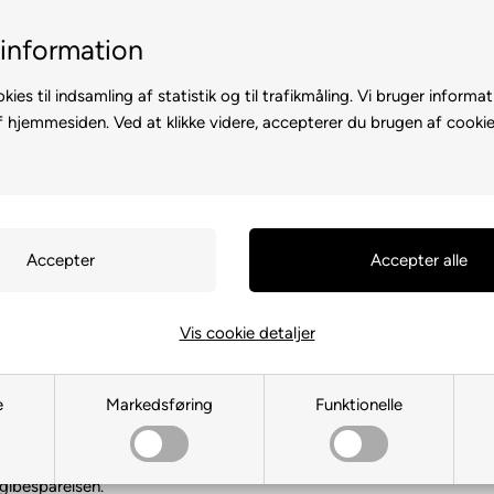
il-2 hverdage
Billig fragt med GLS & PostNord
information
kies til indsamling af statistik og til trafikmåling. Vi bruger informat
f hjemmesiden. Ved at klikke videre, accepterer du brugen af cookie
D A CAMPERVAN
CAMPINGUDSTYR
MARKISER OG SOLSEJL
rtikler
›
Pærer 12 V
V
(11 produkter)
Vis cookie detaljer
med G4, GU4, pinol og bajonetfatninger
e
Markedsføring
Funktionelle
i hjemmet) har vi pærer til alle typer fatninger: G4, GU4, pærer med 
 er i tvivl om hvilken der passer til din fatning. De fleste pærer ti
gibesparelsen.