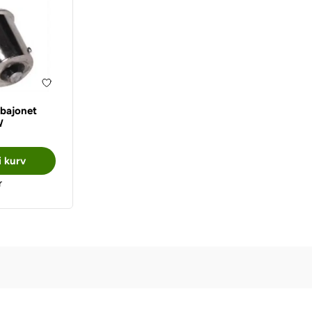
bajonet
W
i kurv
r