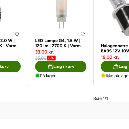
2.0 W |
LED Lampe G4, 1.5 W |
K | Varm
120 lm | 2700 K | Varm
Halogenpære 
Hvid
BA9S 12V 10
33,00 kr.
19,00 kr.
35,00
6%
 kurv
Læg i kurv
Læg 
På lager
Ikke på lage
Side 1/1