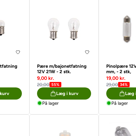
tfatning
Pære m/bajonetfatning
Pinolpære 12
.
12V 21W - 2 stk.
mm, - 2 stk,
9,00 kr.
19,00 kr.
20,00
29,00
55%
34%
 kurv
Læg i kurv
Læg 
På lager
På lager