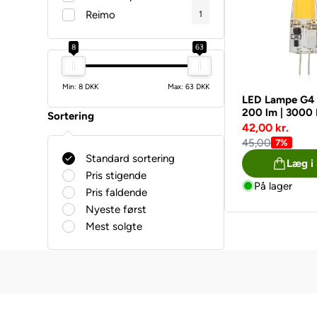
Reimo
1
8
63
Min: 8 DKK
Max: 63 DKK
LED Lampe G4 
200 lm | 3000 
Sortering
Hvid |
42,00 kr.
45,00
7%
Standard sortering
Læg i
Pris stigende
På lager
Pris faldende
Nyeste først
Mest solgte