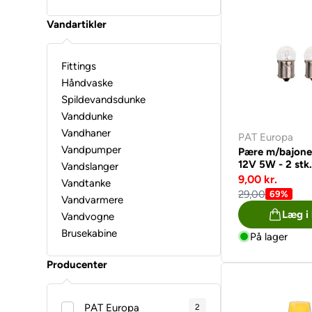
Vandartikler
Fittings
Håndvaske
Spildevandsdunke
Vanddunke
Vandhaner
PAT Europa
Vandpumper
Pære m/bajone
12V 5W - 2 stk
Vandslanger
9,00 kr.
Vandtanke
29,00
69%
Vandvarmere
Læg i
Vandvogne
Brusekabine
På lager
Producenter
PAT Europa
2