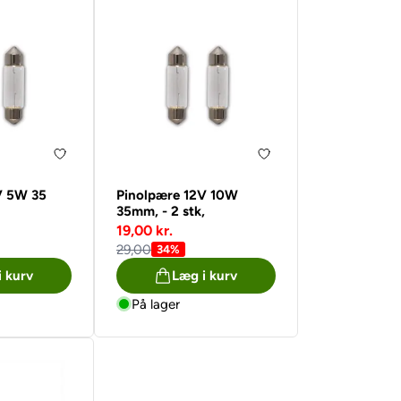
V 5W 35
Pinolpære 12V 10W
35mm, - 2 stk,
19,00 kr.
29,00
34%
i kurv
Læg i kurv
På lager