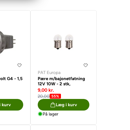
PAT Europa
olt G4 - 1,5
Pære m/bajonetfatning
12V 10W - 2 stk,
9,00 kr.
20,00
55%
i kurv
Læg i kurv
På lager