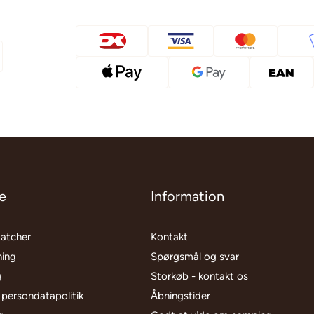
e
Information
matcher
Kontakt
ning
Spørgsmål og svar
g
Storkøb - kontakt os
 persondatapolitik
Åbningstider