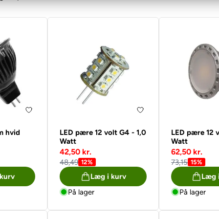
m hvid
LED pære 12 volt G4 - 1,0
LED pære 12 v
Watt
Watt
42,50 kr.
62,50 kr.
48,49
73,15
12%
15%
 kurv
Læg i kurv
Læg 
På lager
På lager