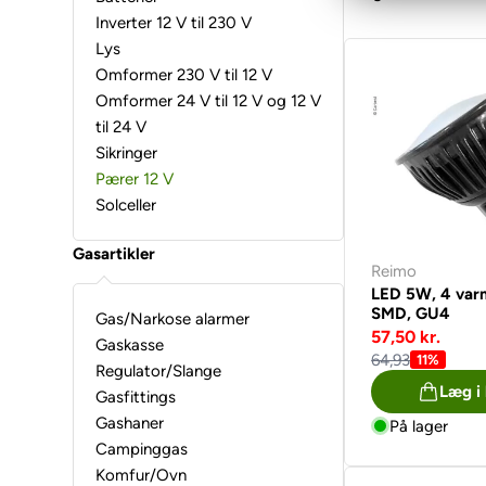
Inverter 12 V til 230 V
Lys
Omformer 230 V til 12 V
Omformer 24 V til 12 V og 12 V
til 24 V
Sikringer
Pærer 12 V
Solceller
Gasartikler
Reimo
LED 5W, 4 var
SMD, GU4
Gas/Narkose alarmer
57,50 kr.
Gaskasse
64,93
11%
Regulator/Slange
Læg i
Gasfittings
Gashaner
På lager
Campinggas
Komfur/Ovn