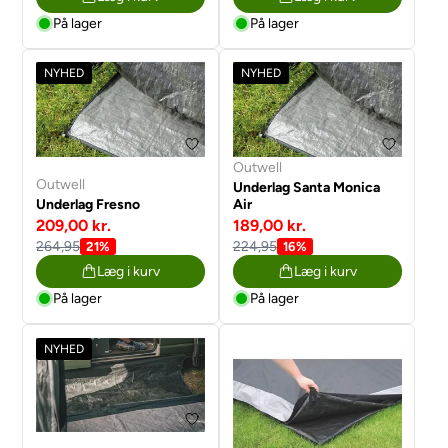
På lager
På lager
NYHED
NYHED
Outwell
Outwell
Underlag Santa Monica
Underlag Fresno
Air
209,00 kr.
189,00 kr.
264,95
224,95
21%
16%
Læg i kurv
Læg i kurv
På lager
På lager
NYHED