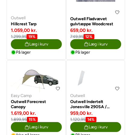
Outwell
Outwell Fladvævet
Hillcrest Tarp
gulvtæppe Woodcrest
1.059,00 kr.
659,00 kr.
1.299,95
749,95
19%
12%
Læg i kurv
Læg i kurv
På lager
På lager
Easy Camp
Outwell
Outwell Forecrest
Outwell Indertelt
Canopy
Jonesville 290SA /
Wolfburg 380A
1.619,00 kr.
959,00 kr.
1.899,95
1.120,95
15%
14%
Læg i kurv
Læg i kurv