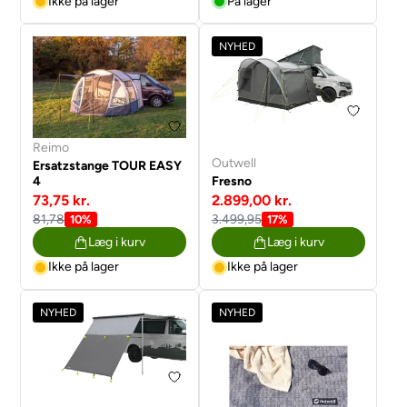
Ikke på lager
På lager
NYHED
Reimo
Outwell
Ersatzstange TOUR EASY
4
Fresno
73,75 kr.
2.899,00 kr.
81,78
3.499,95
10%
17%
Læg i kurv
Læg i kurv
Ikke på lager
Ikke på lager
NYHED
NYHED