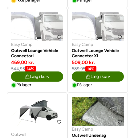
Ikke på lager
På lager
Easy Camp
Easy Camp
Outwell Lounge Vehicle
Outwell Lounge Vehicle
Connector L
Connector XL
469,00 kr.
509,00 kr.
544,95
589,95
14%
14%
Læg i kurv
Læg i kurv
På lager
På lager
Easy Camp
Outwell
Outwell Underlag