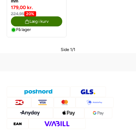
mm
179,00 kr.
224,95
20%
Læg i kurv
På lager
Side 1/1