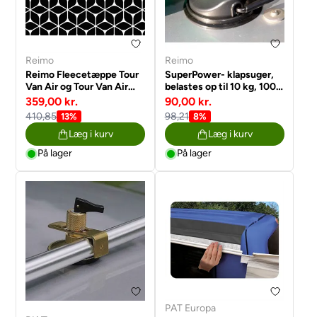
Reimo
Reimo
Reimo Fleecetæppe Tour
SuperPower- klapsuger,
Van Air og Tour Van Air
belastes op til 10 kg, 100
High
mm i diameter
359,00 kr.
90,00 kr.
410,85
98,21
13%
8%
Læg i kurv
Læg i kurv
På lager
På lager
PAT Europa