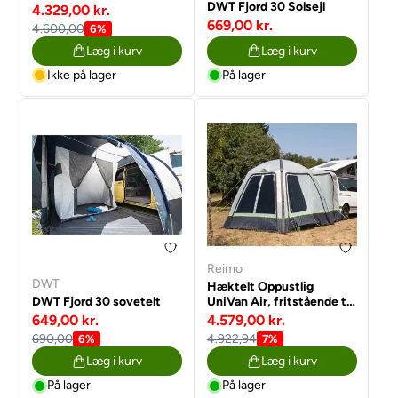
DWT Fjord 30 Solsejl
4.329,00 kr.
669,00 kr.
4.600,00
6%
Læg i kurv
Læg i kurv
Ikke på lager
På lager
Reimo
DWT
Hæktelt Oppustlig
DWT Fjord 30 sovetelt
UniVan Air, fritstående til
Tesla og ID Buzz og Kia
649,00 kr.
4.579,00 kr.
PV5
690,00
4.922,94
6%
7%
Læg i kurv
Læg i kurv
På lager
På lager