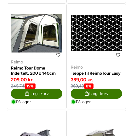
Reimo
Reimo
Reimo Tour Dome
Indertelt, 200 x 140cm
Tæppe til ReimoTour Easy
209,00 kr.
339,00 kr.
245,74
369,43
15%
8%
Læg i kurv
Læg i kurv
På lager
På lager