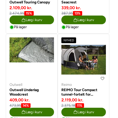
Outwell Touring Canopy
Seacrest
2.109,00 kr.
339,00 kr.
2.474,95
387,95
15%
13%
Læg i kurv
Læg i kurv
På lager
På lager
NYHED
Outwell
Reimo
Outwell Underlag
REIMO Tour Compact
Woodcrest
tunnel-fortelt for
Minicampere og
409,00 kr.
2.119,00 kr.
campervans
473,95
2.375,18
14%
11%
Læg i kurv
Læg i kurv