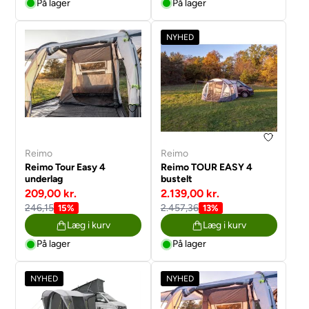
På lager
På lager
NYHED
Reimo
Reimo
Reimo Tour Easy 4
Reimo TOUR EASY 4
underlag
bustelt
209,00 kr.
2.139,00 kr.
246,15
2.457,36
15%
13%
Læg i kurv
Læg i kurv
På lager
På lager
NYHED
NYHED