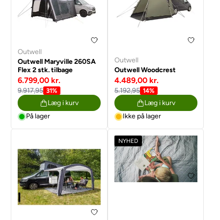
Outwell
Outwell
Outwell Maryville 260SA
Flex 2 stk. tilbage
Outwell Woodcrest
6.799,00 kr.
4.489,00 kr.
9.917,95
5.192,95
31%
14%
Læg i kurv
Læg i kurv
På lager
Ikke på lager
NYHED