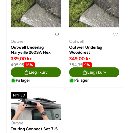
Outwell
Outwell
Outwell Underlag
Outwell Underlag
Maryville 260SA Flex
Woodcrest
339,00 kr.
349,00 kr.
405,95
384,95
16%
9%
Læg i kurv
Læg i kurv
På lager
På lager
NYHED
Outwell
Touring Connect Set 7-5