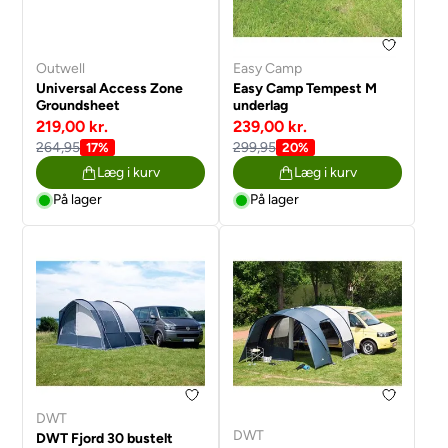
Outwell
Easy Camp
Universal Access Zone
Easy Camp Tempest M
Groundsheet
underlag
219,00 kr.
239,00 kr.
264,95
299,95
17%
20%
Læg i kurv
Læg i kurv
På lager
På lager
DWT
DWT
DWT Fjord 30 bustelt