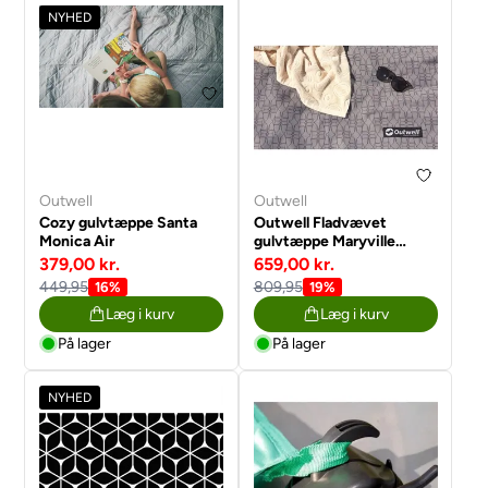
NYHED
Outwell
Outwell
Cozy gulvtæppe Santa
Outwell Fladvævet
Monica Air
gulvtæppe Maryville
260SA Flex
379,00 kr.
659,00 kr.
449,95
809,95
16%
19%
Læg i kurv
Læg i kurv
På lager
På lager
NYHED