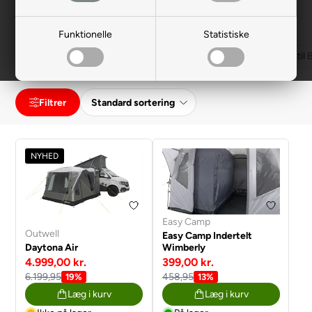
og vejledning.
Funktionelle
Statistiske
Easy Camp telte
Outwell telte
DWT Villa telte
Hæktelt til
Filtrer
NYHED
Easy Camp
Outwell
Easy Camp Indertelt
Daytona Air
Wimberly
4.999,00 kr.
399,00 kr.
6.199,95
458,95
19%
13%
Læg i kurv
Læg i kurv