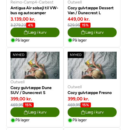
Reimo-Camp4-Carbest
Outwell
Antigua Air solsejl til VW-
Cozy gulvtæppe Dessert
bus og autocamper
Van / Dunecrest L
3.139,00 kr.
449,00 kr.
3.279,23
529,95
4%
15%
Læg i kurv
Læg i kurv
På lager
På lager
NYHED
NYHED
Outwell
Outwell
Cozy gulvtæppe Dune
SUV / Dunecrest S
Cozy gulvtæppe Fresno
399,00 kr.
399,00 kr.
469,95
469,95
15%
15%
Læg i kurv
Læg i kurv
På lager
På lager