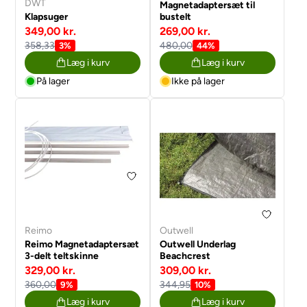
DWT
Magnetadaptersæt til
Klapsuger
bustelt
349,00 kr.
269,00 kr.
358,33
480,00
3%
44%
Læg i kurv
Læg i kurv
På lager
Ikke på lager
Reimo
Outwell
Reimo Magnetadaptersæt
Outwell Underlag
3-delt teltskinne
Beachcrest
329,00 kr.
309,00 kr.
360,00
344,95
9%
10%
Læg i kurv
Læg i kurv