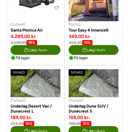
Outwell
Reimo
Santa Monica Air
Tour Easy 4 Innenzelt
4.289,00 kr.
349,00 kr.
5.299,95
402,30
19%
13%
Læg i kurv
Læg i kurv
På lager
På lager
NYHED
NYHED
Outwell
Outwell
Underlag Desert Van /
Underlag Dune SUV /
Dunecrest L
Dunecrest S
189,00 kr.
169,00 kr.
224,95
199,95
16%
15%
Læg i kurv
Læg i kurv