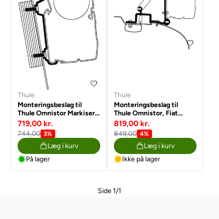
Thule
Thule
Monteringsbeslag til
Monteringsbeslag til
Thule Omnistor Markiser,
Thule Omnistor, Fiat
Ford Transit, Serie 5
Ducato, til og med årgang
719,00 kr.
819,00 kr.
2006, model
744,00
849,00
3%
4%
3200/4200/5200
Læg i kurv
Læg i kurv
På lager
Ikke på lager
Side 1/1