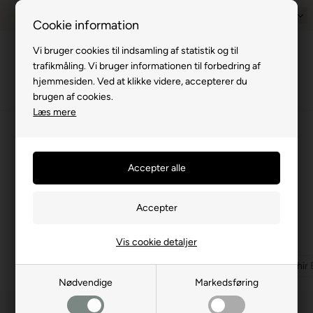
Prisgaranti - Matcher billigste pris
1-til-2 hverdage
Dansk
Billig fra
Cookie information
Vi bruger cookies til indsamling af statistik og til
Menu
trafikmåling. Vi bruger informationen til forbedring af
hjemmesiden. Ved at klikke videre, accepterer du
brugen af cookies.
Læs mere
Du er her:
Thule Omnistore 4200
/
Thule markiser
/
Markiser og solsejl
Thule Omnistore 4200
(4 produkter)
Thule Omnistore montagebeslag
Udvalgte varer
Vis cookie detaljer
Thule Omnistor 1200 Mystic Grey
Thule Omnistor 1200 Saphir 
Nødvendige
Markedsføring
Filtrer