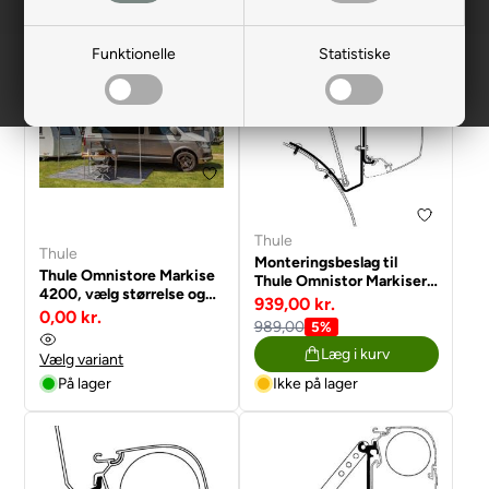
Funktionelle
Statistiske
NYHED
Thule
Thule
Monteringsbeslag til
Thule Omnistore Markise
Thule Omnistor Markiser
4200, vælg størrelse og
med pop-up tag VW T4
939,00 kr.
farve
0,00 kr.
989,00
5%
Læg i kurv
Vælg variant
På lager
Ikke på lager