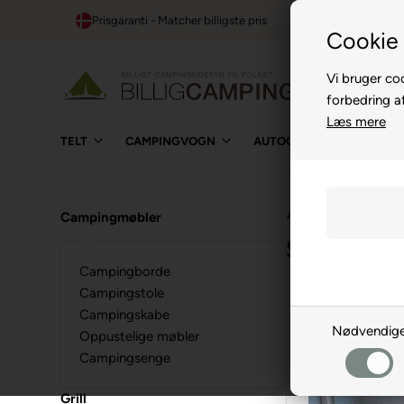
Prisgaranti - Matcher billigste pris
1-t
Cookie 
Vi bruger coo
forbedring a
Læs mere
TELT
CAMPINGVOGN
AUTOCAMPER
BUIL
⛺
›
Campingudstyr
›
Køk
Campingmøbler
Serviceho
Campingborde
Campingstole
Campingskabe
Nødvendig
Oppustelige møbler
Campingsenge
Grill