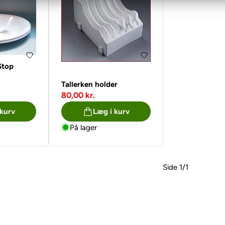
Stop
r
Tallerken holder
80,00 kr.
 kurv
Læg i kurv
På lager
Side 1/1