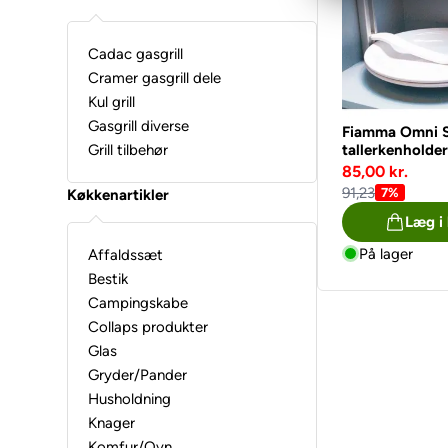
Cadac gasgrill
Cramer gasgrill dele
Kul grill
Gasgrill diverse
Fiamma Omni 
tallerkenholde
Grill tilbehør
85,00 kr.
91,23
7%
Køkkenartikler
Læg i
På lager
Affaldssæt
Bestik
Campingskabe
Collaps produkter
Glas
Gryder/Pander
Husholdning
Knager
Komfur/Ovn