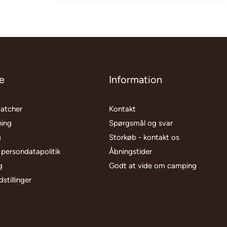
e
Information
matcher
Kontakt
ning
Spørgsmål og svar
g
Storkøb - kontakt os
 persondatapolitik
Åbningstider
g
Godt at vide om camping
stillinger
l