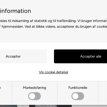
il-2 hverdage
Billig fragt med GLS & PostNord
information
kies til indsamling af statistik og til trafikmåling. Vi bruger informat
f hjemmesiden. Ved at klikke videre, accepterer du brugen af cookie
D A CAMPERVAN
CAMPINGUDSTYR
MARKISER OG SOLSEJL
kenartikler
›
Køkkengrej
›
Serviceholdere
ldere
(2 produkter)
Vis cookie detaljer
e
Markedsføring
Funktionelle