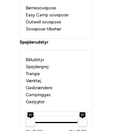
Børnesovepose
Easy Camp sovepose
Outwell sovepose
Sovepose tilbehør
Spejderudstyr
Båludstyr
Spejdergrej
Trangia
Værktøj
Gasbrændere
Campinggas
Gaslygter
80
85