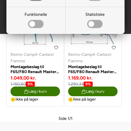
Funktionelle
Statistiske
Reimo-Camp4-Carbest
Reimo-Camp4-Carbest
Fiamma
Fiamma
Montagebeslag til
Montagebeslag til
F65/F80 Renault Master,
F65/F80 Renault Master,
Opel Movano efter 1998
Opel Movano fra år 2010
1.049,00 kr.
1.169,00 kr.
til 2010
1.150,60
1.290,33
9%
9%
Læg i kurv
Læg i kurv
Ikke på lager
Ikke på lager
Side 1/1