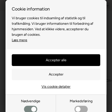
Prisgaranti - Matcher billigste pris
1-til-2 hverdage
Dansk
Billig fra
Cookie information
Vi bruger cookies til indsamling af statistik og til
Menu
trafikmåling. Vi bruger informationen til forbedring af
hjemmesiden. Ved at klikke videre, accepterer du
brugen af cookies.
Læs mere
⛺
›
Markiser og solsejl
›
Fiamma markiser
›
Fiamma F80
›
F65/F80 Montagebe
Montagebeslag Renault, Opel, Nissan
(2
produkter)
Montage beslag for Mercedes
Montagebeslag Fiat, Peugot, Cit
Vis cookie detaljer
Filtrer
Nødvendige
Markedsføring