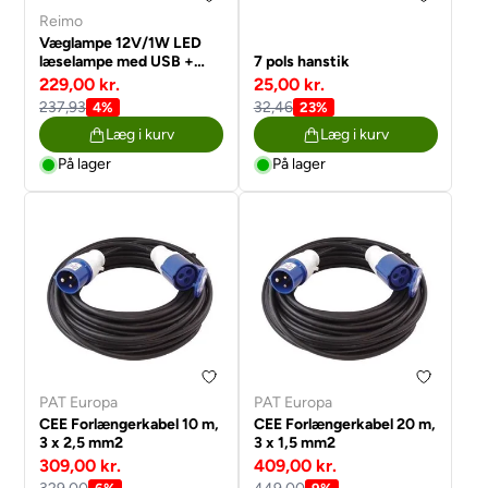
Reimo
Væglampe 12V/1W LED
læselampe med USB +
7 pols hanstik
vippekontakt afbryder
229,00 kr.
25,00 kr.
237,93
32,46
4%
23%
Læg i kurv
Læg i kurv
På lager
På lager
PAT Europa
PAT Europa
CEE Forlængerkabel 10 m,
CEE Forlængerkabel 20 m,
3 x 2,5 mm2
3 x 1,5 mm2
309,00 kr.
409,00 kr.