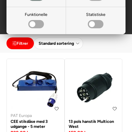
vores øvrige camping gear her
Funktionelle
Statistiske
Elartikler
Gasartikler
Vandartikler
Filtrer
PAT Europa
CEE stikdåse med 3
13 pols hanstik Multicon
udgange - 5 meter
West