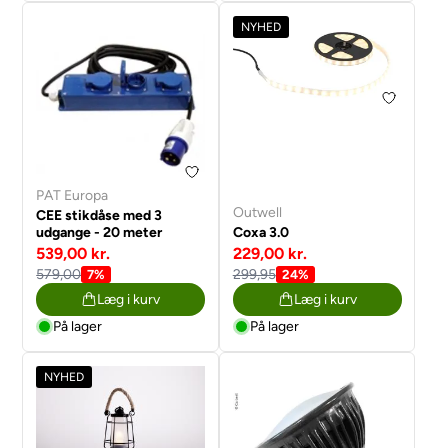
NYHED
PAT Europa
Outwell
CEE stikdåse med 3
udgange - 20 meter
Coxa 3.0
539,00 kr.
229,00 kr.
579,00
299,95
7%
24%
Læg i kurv
Læg i kurv
På lager
På lager
NYHED