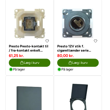
Presto Presto-kontakt til
Presto 12V stik f.
/ fra-kontakt enkelt
cigarettænder serie
switch serie
20000
61,25 kr.
80,00 kr.
10000/20000
Læg i kurv
Læg i kurv
På lager
På lager