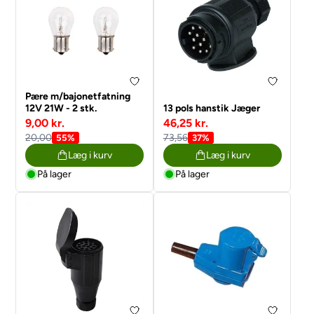
Pære m/bajonetfatning
12V 21W - 2 stk.
13 pols hanstik Jæger
9,00 kr.
46,25 kr.
20,00
73,56
55%
37%
Læg i kurv
Læg i kurv
På lager
På lager