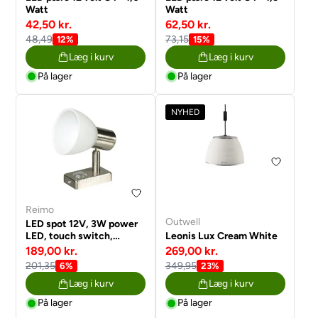
Watt
Watt
42,50 kr.
62,50 kr.
48,49
73,15
12%
15%
Læg i kurv
Læg i kurv
På lager
På lager
NYHED
Reimo
Outwell
LED spot 12V, 3W power
LED, touch switch,
Leonis Lux Cream White
dimmer, nikkel
189,00 kr.
269,00 kr.
201,35
349,95
6%
23%
Læg i kurv
Læg i kurv
På lager
På lager