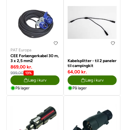
PAT Europa
CEE Forlængerkabel 30 m,
3 x 2,5 mm2
Kabelsplitter - til 2 paneler
til campingkit
869,00 kr.
64,00 kr.
999,00
13%
Læg i kurv
Læg i kurv
På lager
På lager