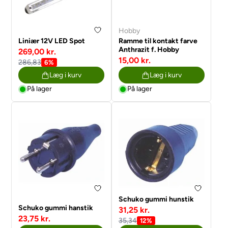
Hobby
Liniær 12V LED Spot
Ramme til kontakt farve
Anthrazit f. Hobby
269,00 kr.
15,00 kr.
286,83
6%
Læg i kurv
Læg i kurv
På lager
På lager
Schuko gummi hunstik
Schuko gummi hanstik
31,25 kr.
23,75 kr.
35,34
12%