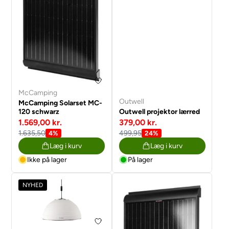
McCamping
Outwell
McCamping Solarset MC-
120 schwarz
Outwell projektor lærred
1.569,00 kr.
379,00 kr.
1.635,50
499,95
4%
24%
Læg i kurv
Læg i kurv
Ikke på lager
På lager
NYHED