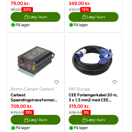
79,00 kr.
349,00 kr.
99,00
410,11
20%
15%
Læg i kurv
Læg i kurv
På lager
På lager
Reimo-Camp4-Carbest
PAT Europa
Carbest
CEE Forlængerkabel 20 m,
Spændingstransformer
3 x 1,5 mm2 med CEE
24 til 12 volt
vinkelstik
709,00 kr.
319,00 kr.
819,00
328,34
13%
3%
Læg i kurv
Læg i kurv
På lager
På lager