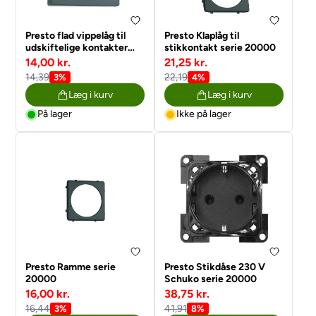
Presto flad vippelåg til
Presto Klaplåg til
udskiftelige kontakter
stikkontakt serie 20000
serie 20000
14,00 kr.
21,25 kr.
14,39
22,19
3%
4%
Læg i kurv
Læg i kurv
På lager
Ikke på lager
Presto Ramme serie
Presto Stikdåse 230 V
20000
Schuko serie 20000
16,00 kr.
38,75 kr.
16,44
41,91
3%
8%