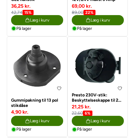
36,25 kr.
69,00 kr.
42,74
89,00
15%
22%
Læg i kurv
Læg i kurv
På lager
På lager
Presto 230V-stik:
Gummipakning til 13 pol
Beskyttelseskappe til 2
stikdåse
kabler serie 20000
21,25 kr.
4,90 kr.
22,60
6%
Læg i kurv
Læg i kurv
På lager
På lager