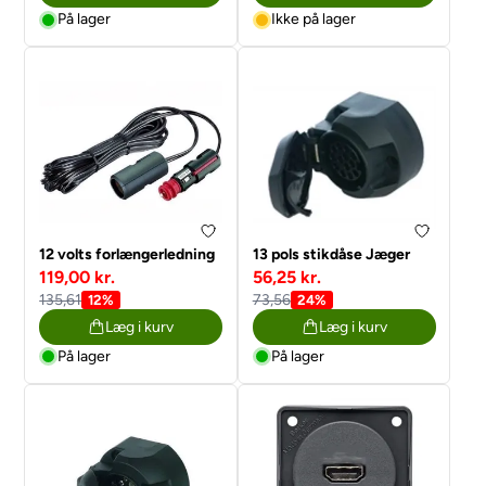
På lager
Ikke på lager
12 volts forlængerledning
13 pols stikdåse Jæger
119,00 kr.
56,25 kr.
135,61
73,56
12%
24%
Læg i kurv
Læg i kurv
På lager
På lager