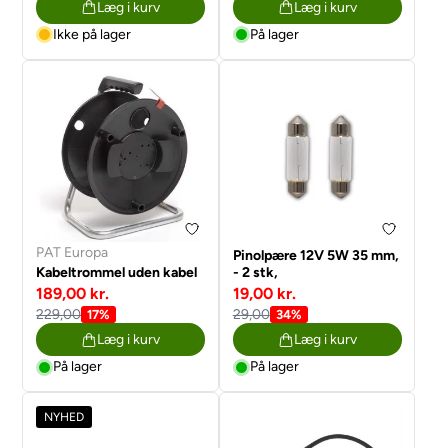
Læg i kurv
Læg i kurv
Ikke på lager
På lager
PAT Europa
Pinolpære 12V 5W 35 mm,
Kabeltrommel uden kabel
- 2 stk,
189,00 kr.
19,00 kr.
229,00
29,00
17%
34%
Læg i kurv
Læg i kurv
På lager
På lager
NYHED