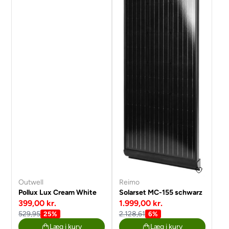
Outwell
Reimo
Pollux Lux Cream White
Solarset MC-155 schwarz
399,00 kr.
1.999,00 kr.
529,95
2.128,61
25%
6%
Læg i kurv
Læg i kurv