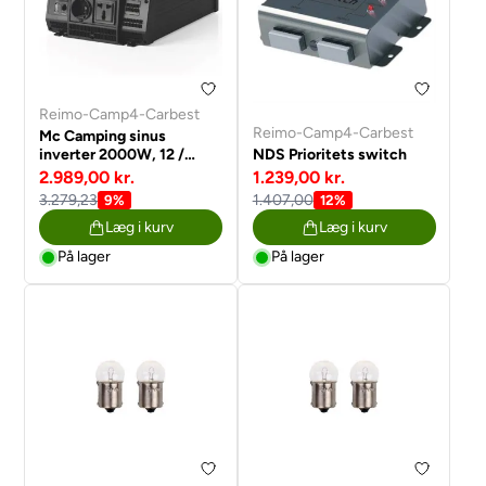
Reimo-Camp4-Carbest
Reimo-Camp4-Carbest
Mc Camping sinus
inverter 2000W, 12 /
NDS Prioritets switch
230V
2.989,00 kr.
1.239,00 kr.
3.279,23
1.407,00
9%
12%
Læg i kurv
Læg i kurv
På lager
På lager