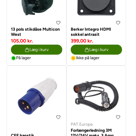
13 pols stikdåse Multicon
Berker Integro HDMI
West
sokkel antrasit
105,00 kr.
399,00 kr.
Læg i kurv
Læg i kurv
På lager
Ikke på lager
PAT Europa
Forlængerledning 3M
CEE hanstik
12V/24V maks. 3 Amp