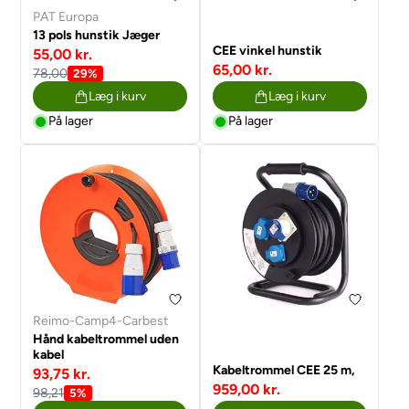
PAT Europa
13 pols hunstik Jæger
CEE vinkel hunstik
55,00 kr.
65,00 kr.
78,00
29%
Læg i kurv
Læg i kurv
På lager
På lager
Reimo-Camp4-Carbest
Hånd kabeltrommel uden
kabel
Kabeltrommel CEE 25 m,
93,75 kr.
959,00 kr.
98,21
5%