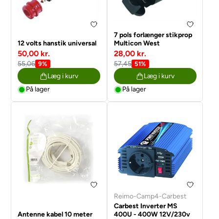
7 pols forlænger stikprop
12 volts hanstik universal
Multicon West
50,00 kr.
28,00 kr.
55,06
57,45
9%
51%
Læg i kurv
Læg i kurv
På lager
På lager
Reimo-Camp4-Carbest
Carbest Inverter MS
Antenne kabel 10 meter
400U - 400W 12V/230v