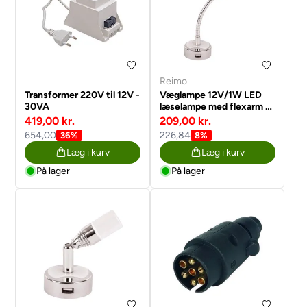
Reimo
Transformer 220V til 12V -
Væglampe 12V/1W LED
30VA
læselampe med flexarm +
USB + vippekontakt
419,00 kr.
209,00 kr.
afbryder
654,00
226,84
36%
8%
Læg i kurv
Læg i kurv
På lager
På lager