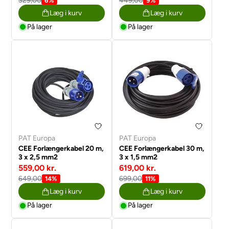
329,00
449,00
6%
9%
Læg i kurv
Læg i kurv
På lager
På lager
PAT Europa
PAT Europa
CEE Forlængerkabel 20 m,
CEE Forlængerkabel 30 m,
3 x 2,5 mm2
3 x 1,5 mm2
559,00 kr.
619,00 kr.
649,00
699,00
14%
11%
Læg i kurv
Læg i kurv
På lager
På lager