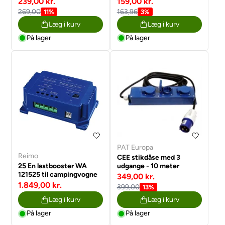
239,00 kr.
159,00 kr.
269,00
163,96
11%
3%
Læg i kurv
Læg i kurv
På lager
På lager
PAT Europa
Reimo
CEE stikdåse med 3
25 En lastbooster WA
udgange - 10 meter
121525 til campingvogne
349,00 kr.
1.849,00 kr.
399,00
13%
Læg i kurv
Læg i kurv
På lager
På lager