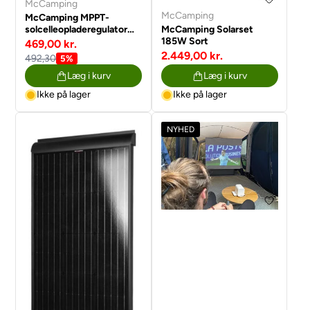
McCamping
McCamping
McCamping MPPT-
solcelleopladeregulator
McCamping Solarset
MC-SC10 med Bluetooth-
185W Sort
469,00 kr.
funktion
2.449,00 kr.
492,30
5%
Læg i kurv
Læg i kurv
Ikke på lager
Ikke på lager
NYHED