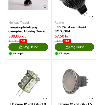
Holiday Travel
Reimo
Lampe opladelig og
LED 5W, 4 varm hvid
dæmpbar, Holiday Travel
SMD, GU4
Navy lanterne
389,00 kr.
57,50 kr.
409,00
64,93
5%
11%
Læg i kurv
Læg i kurv
På lager
På lager
LED pære 12 volt G4 - 1,0
LED pære 12 volt G4 - 1,5