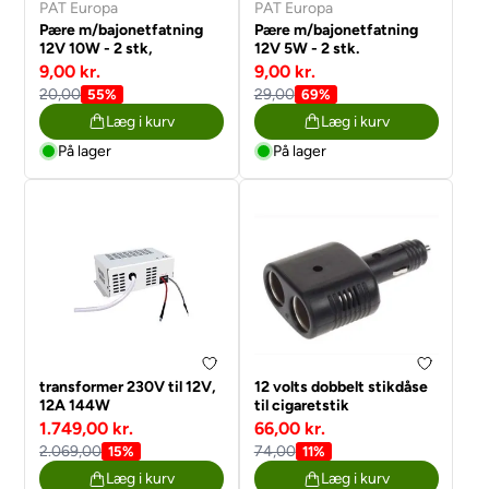
PAT Europa
PAT Europa
Pære m/bajonetfatning
Pære m/bajonetfatning
12V 10W - 2 stk,
12V 5W - 2 stk.
9,00 kr.
9,00 kr.
20,00
29,00
55%
69%
Læg i kurv
Læg i kurv
På lager
På lager
transformer 230V til 12V,
12 volts dobbelt stikdåse
12A 144W
til cigaretstik
1.749,00 kr.
66,00 kr.
2.069,00
74,00
15%
11%
Læg i kurv
Læg i kurv