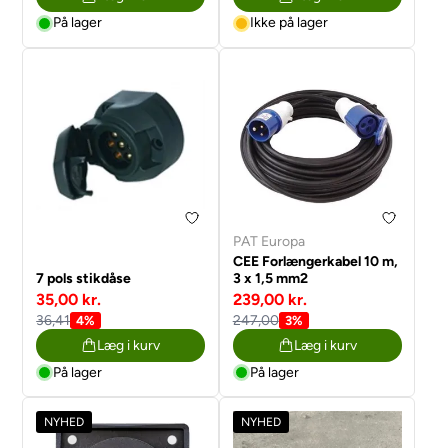
På lager
Ikke på lager
PAT Europa
CEE Forlængerkabel 10 m,
7 pols stikdåse
3 x 1,5 mm2
35,00 kr.
239,00 kr.
36,41
247,00
4%
3%
Læg i kurv
Læg i kurv
På lager
På lager
NYHED
NYHED