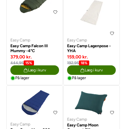
Easy Camp
Easy Camp
Easy Camp Falcon III
Easy Camp Lagenpose -
Mummy -4°C
YHA
379,00 kr.
159,00 kr.
444,95
192,95
15%
18%
Læg i kurv
Læg i kurv
På lager
På lager
Easy Camp
Easy Camp
Easy Camp Moon