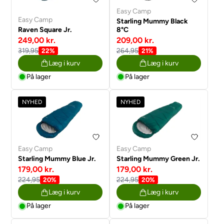
Easy Camp
Easy Camp
Starling Mummy Black
Raven Square Jr.
8°C
249,00 kr.
209,00 kr.
319,95
264,95
22%
21%
Læg i kurv
Læg i kurv
På lager
På lager
NYHED
NYHED
Easy Camp
Easy Camp
Starling Mummy Blue Jr.
Starling Mummy Green Jr.
179,00 kr.
179,00 kr.
224,95
224,95
20%
20%
Læg i kurv
Læg i kurv
På lager
På lager