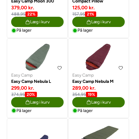
Easy Camp Moon 300
Compact Pillow
379,00 kr.
125,00 kr.
488,95
157,95
22%
21%
Læg i kurv
Læg i kurv
På lager
På lager
Easy Camp
Easy Camp
Easy Camp Nebula L
Easy Camp Nebula M
299,00 kr.
289,00 kr.
374,95
354,95
20%
19%
Læg i kurv
Læg i kurv
På lager
På lager