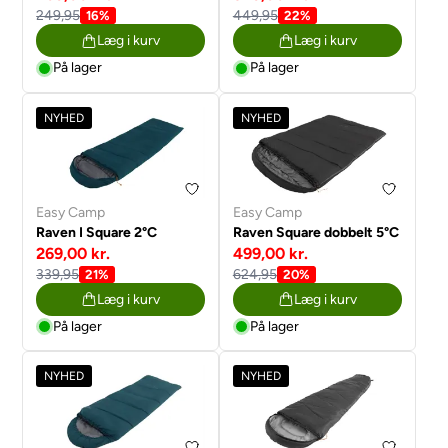
249,95
449,95
16%
22%
Læg i kurv
Læg i kurv
På lager
På lager
NYHED
NYHED
Easy Camp
Easy Camp
Raven I Square 2°C
Raven Square dobbelt 5°C
269,00 kr.
499,00 kr.
339,95
624,95
21%
20%
Læg i kurv
Læg i kurv
På lager
På lager
NYHED
NYHED