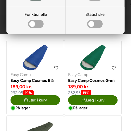
Børnesovepose
Easy Camp sovepose
Outwell sovepose
Funktionelle
Statistiske
Filtrer
Easy Camp
Easy Camp
Easy Camp Cosmos Blå
Easy Camp Cosmos Grøn
189,00 kr.
189,00 kr.
232,95
232,95
19%
19%
Læg i kurv
Læg i kurv
På lager
På lager