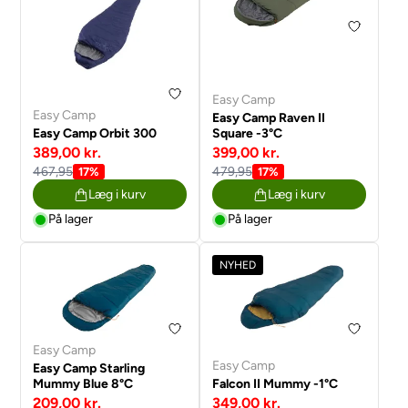
Easy Camp
Easy Camp
Easy Camp Raven II
Easy Camp Orbit 300
Square -3°C
389,00 kr.
399,00 kr.
467,95
479,95
17%
17%
Læg i kurv
Læg i kurv
På lager
På lager
NYHED
Easy Camp
Easy Camp
Easy Camp Starling
Mummy Blue 8°C
Falcon II Mummy -1°C
209,00 kr.
349,00 kr.