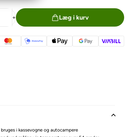
Læg i kurv
+
 bruges i kassevogne og autocampere