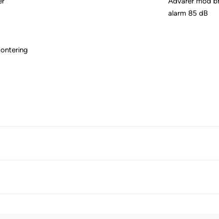
er
Advarer mod br
alarm 85 dB
montering