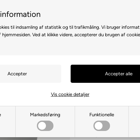
il-2 hverdage
Billig fragt med GLS & PostNord
information
kies til indsamling af statistik og til trafikmåling. Vi bruger informat
f hjemmesiden. Ved at klikke videre, accepterer du brugen af cookie
D A CAMPERVAN
CAMPINGUDSTYR
MARKISER OG SOLSEJL
Brandalarm
Vis cookie detaljer
Du sparer:
260,00 DKK
(
139,00
DKK
399,00
e
Markedsføring
Funktionelle
På lager
Få varen i morg
Prisgaranti - Matcher bill