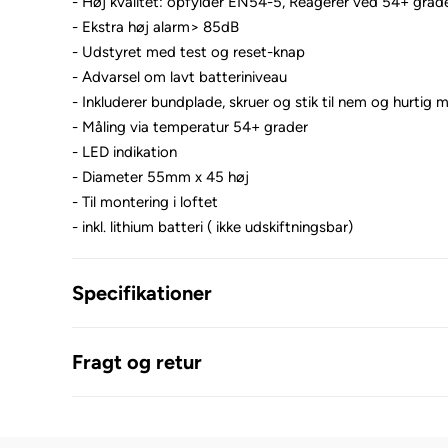
- Høj kvalitet: opfylder EN54-5, Reagerer ved 54+ grad
- Ekstra høj alarm> 85dB
- Udstyret med test og reset-knap
- Advarsel om lavt batteriniveau
- Inkluderer bundplade, skruer og stik til nem og hurtig 
- Måling via temperatur 54+ grader
- LED indikation
- Diameter 55mm x 45 høj
- Til montering i loftet
- inkl. lithium batteri ( ikke udskiftningsbar)
Specifikationer
Fragt og retur