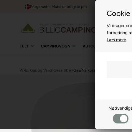
Prisgaranti - Matcher billigste pris
1-t
Cookie 
Vi bruger coo
forbedring a
Læs mere
TELT
CAMPINGVOGN
AUTOCAMPER
BUIL
⛺
›
El, Gas og Vand
›
Gasartikler
›
Gas/Narkose alarmer
Nødvendig