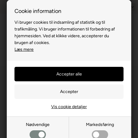
 pris
1-til-2 hverdage
Billig fragt med GLS & PostNord
Dansk
14 
Cookie information
Vi bruger cookies til indsamling af statistik og til
Menu
trafikmåling. Vi bruger informationen til forbedring af
hjemmesiden. Ved at klikke videre, accepterer du
brugen af cookies.
Læs mere
›
Campingvogn
›
Sikkerhed
›
Tyverisikring
⛺
Vis cookie detaljer
Nødvendige
Markedsføring