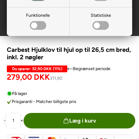
Funktionelle
Statistiske
Carbest Hjulklov til hjul op til 26,5 cm bred,
inkl. 2 nøgler
Begrænset periode
Du sparer:
32,90 DKK
(
11%
)
279,00
DKK
311,90
På lager
Prisgaranti - Matcher billigste pris
Læg i kurv
-
+