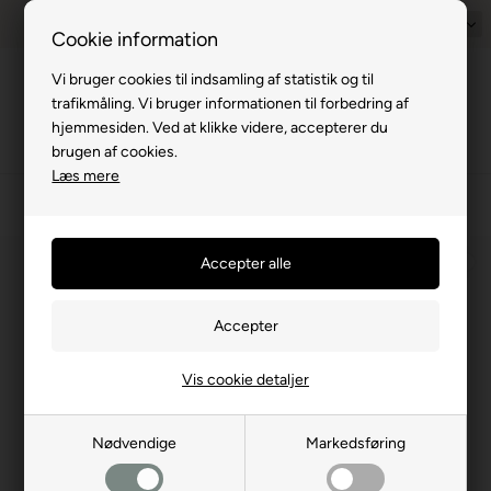
Prisgaranti - Matcher billigste pris
1-til-2 hverdage
Dansk
Billig fra
Cookie information
Vi bruger cookies til indsamling af statistik og til
Menu
trafikmåling. Vi bruger informationen til forbedring af
hjemmesiden. Ved at klikke videre, accepterer du
brugen af cookies.
Læs mere
›
El, Gas og Vand
›
Gasartikler
›
Gas/Narkose alarmer
⛺
Vis cookie detaljer
Nødvendige
Markedsføring