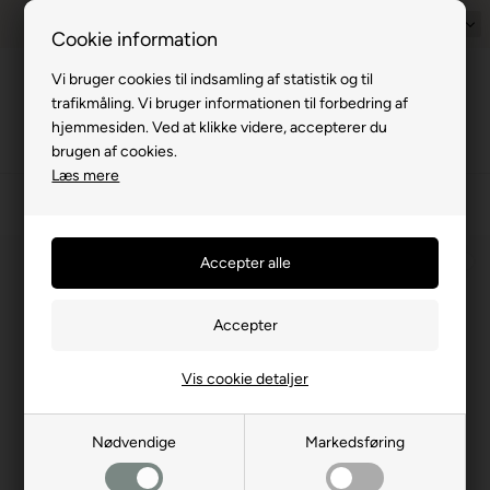
Prisgaranti - Matcher billigste pris
1-til-2 hverdage
Dansk
Billig fra
Cookie information
Vi bruger cookies til indsamling af statistik og til
Menu
trafikmåling. Vi bruger informationen til forbedring af
hjemmesiden. Ved at klikke videre, accepterer du
brugen af cookies.
Læs mere
›
Campingvogn
›
Undervogn
›
Næsehjul/Holdere
⛺
Vis cookie detaljer
Nødvendige
Markedsføring