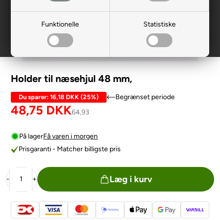
Funktionelle
Statistiske
Holder til næsehjul 48 mm,
Begrænset periode
Du sparer:
16,18 DKK
(
25%
)
48,75
DKK
64,93
På lager
Få varen i morgen
Prisgaranti - Matcher billigste pris
Læg i kurv
-
+