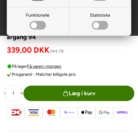
Funktionelle
Statistiske
Instrumentbrætbakke til Fiat Ducato fra
årgang 94
339,00
DKK
344,78
På lager
Få varen i morgen
Prisgaranti - Matcher billigste pris
Læg i kurv
-
+