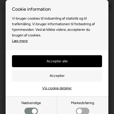
Prisgaranti - Matcher billigste pris
1-til-2 hverdage
Dansk
Billig fra
Cookie information
Vi bruger cookies til indsamling af statistik og til
Menu
trafikmåling. Vi bruger informationen til forbedring af
hjemmesiden. Ved at klikke videre, accepterer du
brugen af cookies.
Læs mere
›
Autocamper
›
Aflæggerhylder
⛺
Vis cookie detaljer
Nødvendige
Markedsføring