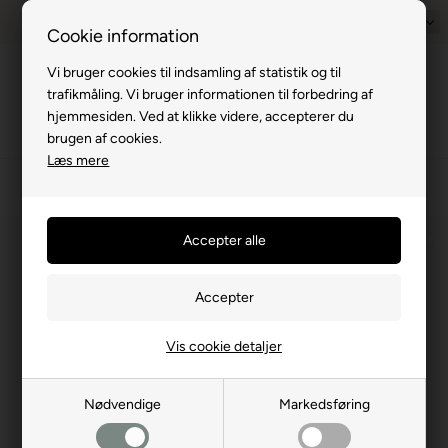
Prisgaranti - Matcher billigste pris
1-til-2 hverdage
Dansk
Billig fra
Cookie information
Vi bruger cookies til indsamling af statistik og til
Menu
trafikmåling. Vi bruger informationen til forbedring af
hjemmesiden. Ved at klikke videre, accepterer du
brugen af cookies.
Læs mere
›
Markiser og solsejl
›
Fiamma markiser
⛺
Vis cookie detaljer
Nødvendige
Markedsføring