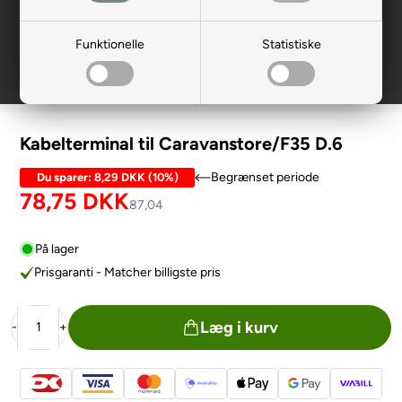
Funktionelle
Statistiske
Kabelterminal til Caravanstore/F35 D.6
Begrænset periode
Du sparer:
8,29 DKK
(
10%
)
78,75
DKK
87,04
På lager
Prisgaranti - Matcher billigste pris
Læg i kurv
-
+