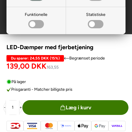
Funktionelle
Statistiske
LED-Dæmper med fjerbetjening
Begrænset periode
Du sparer:
24,55 DKK
(
15%
)
139,00
DKK
163,55
På lager
Prisgaranti - Matcher billigste pris
Læg i kurv
-
+