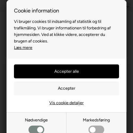
Prisgaranti - Matcher billigste pris
1-til-2 hverdage
Dansk
Billig fra
Cookie information
Vi bruger cookies til indsamling af statistik og til
Menu
trafikmåling. Vi bruger informationen til forbedring af
hjemmesiden. Ved at klikke videre, accepterer du
brugen af cookies.
Læs mere
›
Markiser og solsejl
›
Fiamma markiser
›
Fiamma Tilbehør
⛺
Vis cookie detaljer
Nødvendige
Markedsføring