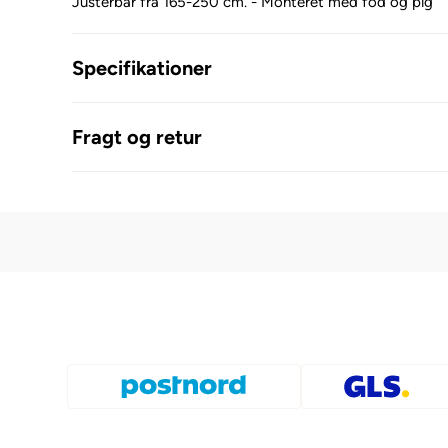
Justerbar fra 165-250 cm. - Monteret med fod og pig
Specifikationer
Fragt og retur