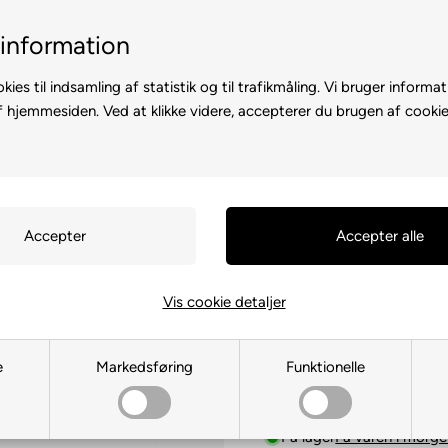
il-2 hverdage
Billig fragt med GLS & PostNord
information
kies til indsamling af statistik og til trafikmåling. Vi bruger informat
f hjemmesiden. Ved at klikke videre, accepterer du brugen af cookie
D A CAMPERVAN
CAMPINGUDSTYR
MARKISER OG SOLSEJL
Opstillingsst
m/fod + pig
Vis cookie detaljer
Du sparer:
6,00 DKK
(
3%
e
Markedsføring
Funktionelle
189,00
DKK
195,00
På lager
Få varen i morg