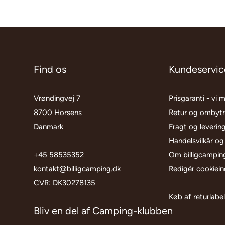
Find os
Kundeservic
Vrøndingvej 7
Prisgaranti - vi 
8700 Horsens
Retur og ombyt
Danmark
Fragt og leverin
Handelsvilkår og
+45 58535352
Om billigcampin
kontakt@billigcamping.dk
Redigér cookieind
CVR: DK30278135
Køb af returlabe
Bliv en del af Camping-klubben