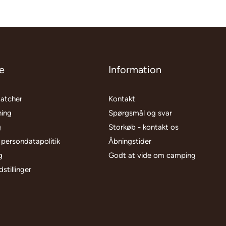
e
Information
matcher
Kontakt
ning
Spørgsmål og svar
g
Storkøb - kontakt os
 persondatapolitik
Åbningstider
g
Godt at vide om camping
stillinger
l