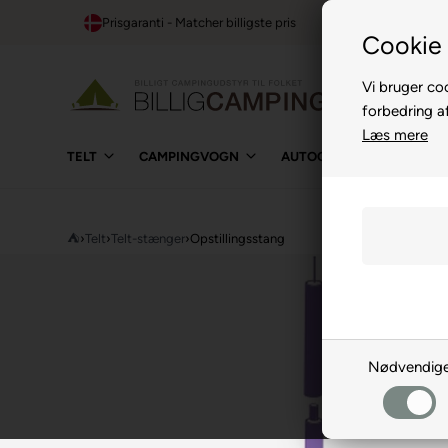
Prisgaranti - Matcher billigste pris
1-t
Cookie 
Vi bruger coo
forbedring a
Læs mere
TELT
CAMPINGVOGN
AUTOCAMPER
BUIL
⛺
›
Telt
›
Telt-stænger
›
Opstillingsstang
Nødvendig