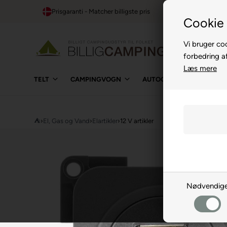
Prisgaranti - Matcher billigste pris
1-t
Cookie 
Vi bruger coo
forbedring a
Læs mere
TELT
CAMPINGVOGN
AUTOCAMPER
BUIL
⛺
›
El, Gas og Vand
›
Elartikler
›
12 V artikler
Nødvendig