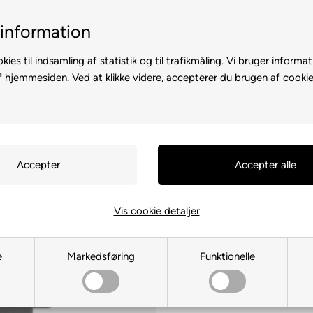
il-2 hverdage
Billig fragt med GLS & PostNord
information
kies til indsamling af statistik og til trafikmåling. Vi bruger informat
f hjemmesiden. Ved at klikke videre, accepterer du brugen af cookie
D A CAMPERVAN
CAMPINGUDSTYR
MARKISER OG SOLSEJL
Presto USB Do
Vis cookie detaljer
Du sparer:
10,01 DKK
(
3
359,00
DKK
369,01
e
Markedsføring
Funktionelle
På lager
Prisgaranti - Matcher bill