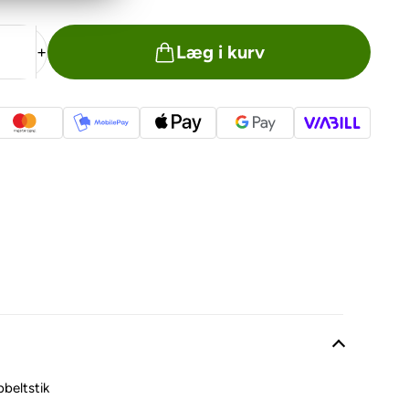
Læg i kurv
+
beltstik