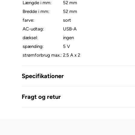
Længde i mm:
52 mm
Bredde i mm:
52 mm
farve:
sort
AC-udtag:
USB-A
dæksel:
ingen
spænding:
5 V
strømforbrug max.:
2.5 A x 2
Specifikationer
Fragt og retur