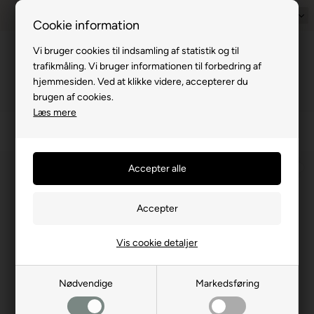
Prisgaranti - Matcher billigste pris
1-til-2 hverdage
Dansk
Billig fra
Cookie information
Vi bruger cookies til indsamling af statistik og til
Menu
trafikmåling. Vi bruger informationen til forbedring af
hjemmesiden. Ved at klikke videre, accepterer du
brugen af cookies.
Læs mere
›
Campingudstyr
›
Køkkenartikler
›
Køkkengrej
›
Diverse
⛺
Vis cookie detaljer
Nødvendige
Markedsføring