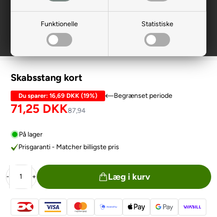
Funktionelle
Statistiske
Skabsstang kort
Begrænset periode
Du sparer:
16,69 DKK
(
19%
)
71,25
DKK
87,94
På lager
Prisgaranti - Matcher billigste pris
Læg i kurv
-
+