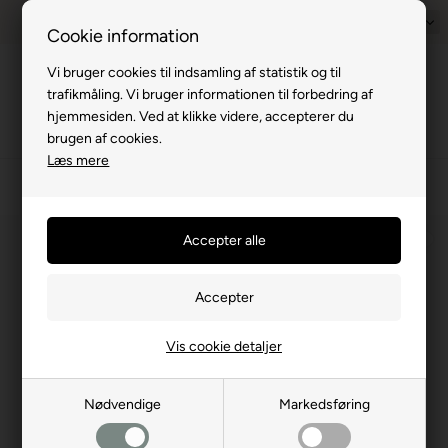
Prisgaranti - Matcher billigste pris
1-til-2 hverdage
Dansk
Billig fra
Cookie information
Vi bruger cookies til indsamling af statistik og til
Menu
trafikmåling. Vi bruger informationen til forbedring af
hjemmesiden. Ved at klikke videre, accepterer du
brugen af cookies.
Læs mere
›
Campingvogn
›
Interiør
›
Skabsartikler
⛺
Vis cookie detaljer
Nødvendige
Markedsføring