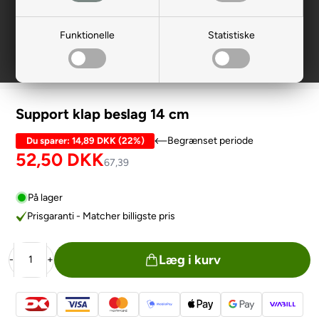
Funktionelle
Statistiske
Support klap beslag 14 cm
Begrænset periode
Du sparer:
14,89 DKK
(
22%
)
52,50
DKK
67,39
På lager
Prisgaranti - Matcher billigste pris
Læg i kurv
-
+