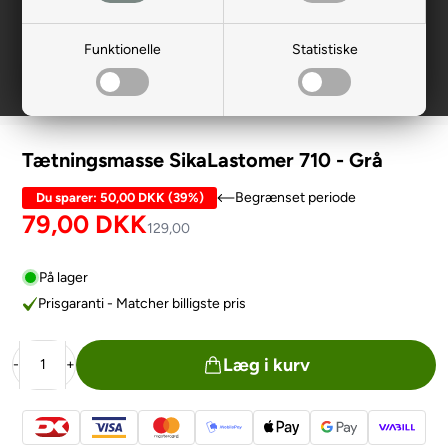
Funktionelle
Statistiske
Tætningsmasse SikaLastomer 710 - Grå
Begrænset periode
Du sparer:
50,00 DKK
(
39%
)
79,00
DKK
129,00
På lager
Prisgaranti - Matcher billigste pris
Læg i kurv
-
+