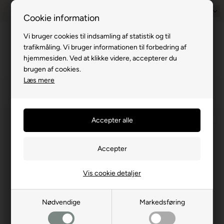
Prisgaranti - Matcher billigste pris
1-til-2 hverdage
Dansk
Billig fra
Cookie information
Vi bruger cookies til indsamling af statistik og til
Menu
trafikmåling. Vi bruger informationen til forbedring af
hjemmesiden. Ved at klikke videre, accepterer du
brugen af cookies.
Læs mere
›
Campingvogn
›
Karosseri
›
Tætningsudstyr
⛺
Vis cookie detaljer
Nødvendige
Markedsføring