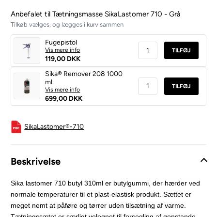
Anbefalet til Tætningsmasse SikaLastomer 710 - Grå
Tilkøb vælges, og lægges i kurv sammen
Fugepistol
Vis mere info
TILFØJ
119,00 DKK
Sika® Remover 208 1000
ml.
TILFØJ
Vis mere info
699,00 DKK
SikaLastomer®-710
Beskrivelse
Sika lastomer 710 butyl 310ml er butylgummi, der hærder ved
normale temperaturer til et plast-elastisk produkt. Sættet er
meget nemt at påføre og tørrer uden tilsætning af varme.
Tætningssætet er særligt velegnet til forsegling af genstande,